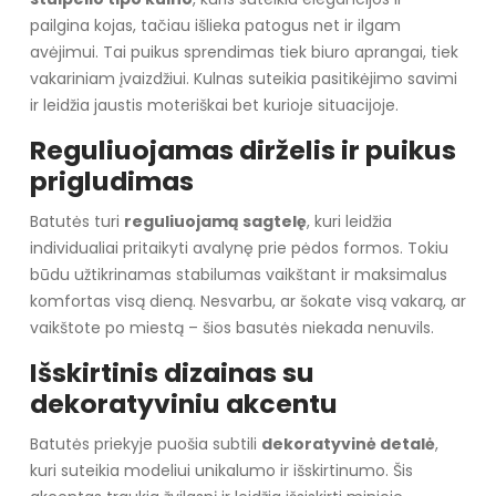
pailgina kojas, tačiau išlieka patogus net ir ilgam
avėjimui. Tai puikus sprendimas tiek biuro aprangai, tiek
vakariniam įvaizdžiui. Kulnas suteikia pasitikėjimo savimi
ir leidžia jaustis moteriškai bet kurioje situacijoje.
Reguliuojamas dirželis ir puikus
prigludimas
Batutės turi
reguliuojamą sagtelę
, kuri leidžia
individualiai pritaikyti avalynę prie pėdos formos. Tokiu
būdu užtikrinamas stabilumas vaikštant ir maksimalus
komfortas visą dieną. Nesvarbu, ar šokate visą vakarą, ar
vaikštote po miestą – šios basutės niekada nenuvils.
Išskirtinis dizainas su
dekoratyviniu akcentu
Batutės priekyje puošia subtili
dekoratyvinė detalė
,
kuri suteikia modeliui unikalumo ir išskirtinumo. Šis