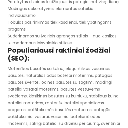
Pritaikytas dizainas leidžia jaustis patogiai net visą dieną.
Madingas dekoratyvinis elementas suteikia
individualumo.
Tobulas pasirinkimas tiek kasdienai, tiek ypatingoms
progoms.
Suderinamos su įvairiais aprangos stiliais – nuo klasikos
iki modernaus laisvalaikio stiliaus.
Populiariausi raktiniai žodžiai
(SEO):
Moteriškos basutės su kulnu, elegantiškos vasarinės
basutės, natūralios odos bateliai moterims, patogios
basutės šventei, odinės basutės su sagtimi, madingi
bateliai vasarai moterims, basutės vestuvėms
svečiams, klasikinės basutės su kulniuku, stabilaus kulno
bateliai moterims, moteriški bateliai specialioms
progoms, aukštakulnės basutės moterims, patogūs
aukštakulniai vasarai, vasariniai bateliai iš odos
moterims, stilingi bateliai su dirželiu per čiurną, šventiniai