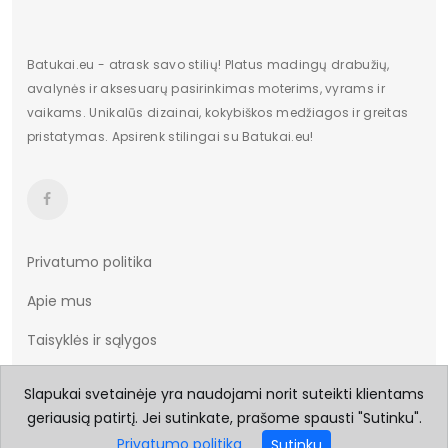
Batukai.eu - atrask savo stilių! Platus madingų drabužių,
avalynės ir aksesuarų pasirinkimas moterims, vyrams ir
vaikams. Unikalūs dizainai, kokybiškos medžiagos ir greitas
pristatymas. Apsirenk stilingai su Batukai.eu!
Privatumo politika
Apie mus
Taisyklės ir sąlygos
Prekių pristatymas
Slapukai svetainėje yra naudojami norit suteikti klientams
Prekių grąžinimas
geriausią patirtį. Jei sutinkate, prašome spausti "Sutinku".
Privatumo politika
Sutinku