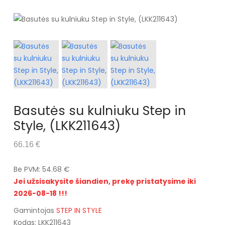
Basutės su kulniuku Step in
Style, (LKK211643)
66.16 €
Be PVM: 54.68 €
Jei užsisakysite šiandien, prekę pristatysime iki
2026-08-18 !!!
Gamintojas
STEP IN STYLE
Kodas: LKK211643