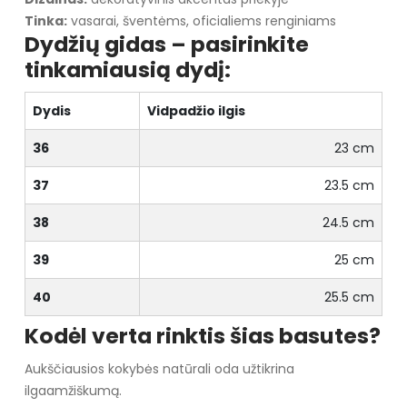
Tinka:
vasarai, šventėms, oficialiems renginiams
Dydžių gidas – pasirinkite
tinkamiausią dydį:
Dydis
Vidpadžio ilgis
36
23 cm
37
23.5 cm
38
24.5 cm
39
25 cm
40
25.5 cm
Kodėl verta rinktis šias basutes?
Aukščiausios kokybės natūrali oda užtikrina
ilgaamžiškumą.