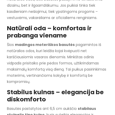
dizainu, bet ir ilgaamžiškumu. Jos puikiai tinka tiek
kasdieniam nešiojimui, tiek ypatingoms progoms –
vestuvėms, vakarėliams ar oficialiems renginiams.
Natūrali oda – komfortas ir
prabanga viename
Šios
madingos moteriškos basutės
pagamintos iš
natūralios odos, kuri leidžia kojai kvėpuoti net
karščiausiomis vasaros dienomis. Minkštas odinis
vidpadis prisitaiko prie pėdos formos, užtikrindamas
maksimalų komfortą visą dieną. Tai puikus pasirinkimas
moterims, vertinančioms kokybę ir komfortą be
kompromisų.
Stabilus kulnas – elegancija be
diskomforto
Basutės pastatytos ant 6,5 cm aukščio
stabilaus
stulpelio tipo kulno
, kuris suteikia elegancijos ir