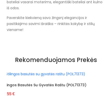
bateliai vasarai moterims, elegantiški bateliai ant kulno
iš odos.
Paverskite kiekvieną savo žingsnį elegancijos ir
pasitikėjimo savimi išraiška – rinkitės kokybę ir stilių
viename!
Rekomenduojamos Prekės
 Raštu (POL71373)
Basutės Dekoruotos Gyvatės Ra
30.55 €