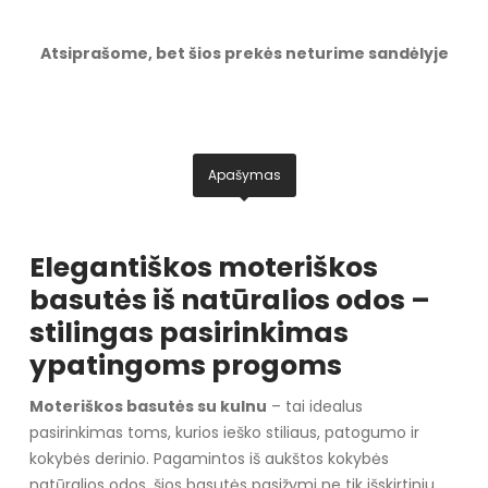
Atsiprašome, bet šios prekės neturime sandėlyje
Apašymas
Elegantiškos moteriškos
basutės iš natūralios odos –
stilingas pasirinkimas
ypatingoms progoms
Moteriškos basutės su kulnu
– tai idealus
pasirinkimas toms, kurios ieško stiliaus, patogumo ir
kokybės derinio. Pagamintos iš aukštos kokybės
natūralios odos, šios basutės pasižymi ne tik išskirtiniu