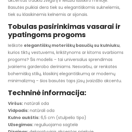
akcentas traukia žvilgsnį ir leidžia išsiskirti minioje.
Basutės puikiai dera tiek su elegantiškomis suknelėmis,
tiek su klasikinėmis kelnėmis ar sijonais.
Tobulas pasirinkimas vasarai ir
ypatingoms progoms
Ieškote
elegantiškų moteriškų basučių su kulniuku
,
kurios tiktų vestuvėms, krikštynoms ar kitoms svarbioms
progoms? Šis modelis – tai universalus sprendimas
įvairiems garderobo deriniams. Nesvarbu, ar renkatės
bohemišką stilių, klasikinį elegantiškumą ar modernų
minimalizmą – šios basutės taps jūsų įvaizdžio akcentu.
Techninė informacija:
Viršus:
natūrali oda
Vidpadis:
natūrali oda
Kulno aukštis:
6,5 cm (stulpelio tipo)
Užsegimas:
reguliuojama sagtelė
Dizainas:
dekoratyvinis akcentas priekyje