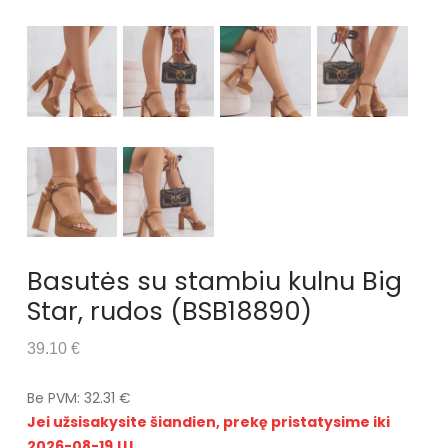
Basutės su stambiu kulnu Big
Star, rudos (BSB18890)
39.10 €
Be PVM: 32.31 €
Jei užsisakysite šiandien, prekę pristatysime iki
2026-08-19 !!!