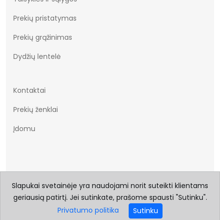
Potwierdź obecność
Nie
Prekių pristatymas
oznaczeń lub etykiet
wymaganych przepisami
Prekių grąžinimas
Dydžių lentelė
Kontaktai
Prekių ženklai
Įdomu
Slapukai svetainėje yra naudojami norit suteikti klientams
geriausią patirtį. Jei sutinkate, prašome spausti "Sutinku".
© 2026 Visos teisės saugomos Batukai.eu
Privatumo politika
Sutinku