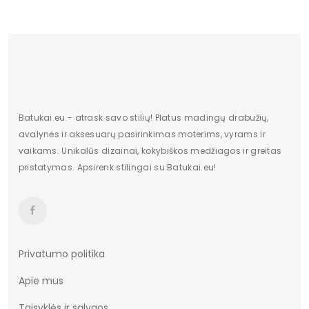
Season
Wiosna/Lato
Kategoria obuwia
Sandały
etiketė (spalva)
#CA3963
ilgis centimetrais
27
Aukštis centimetrais
10
Batukai.eu - atrask savo stilių! Platus madingų drabužių,
avalynės ir aksesuarų pasirinkimas moterims, vyrams ir
plotis centimetrais
21
vaikams. Unikalūs dizainai, kokybiškos medžiagos ir greitas
pristatymas. Apsirenk stilingai su Batukai.eu!
Bendras svoris gramais
945
Przedział wysokości obcasa
powyżej 10
(cm)
Towar wprowadzony przed
Tak
Privatumo politika
13.12.2024
Apie mus
Producer
Big Star
Taisyklės ir sąlygos