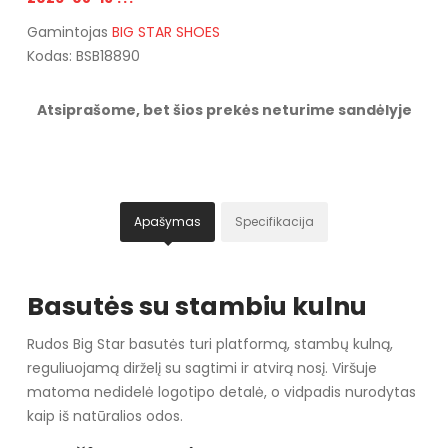
Gamintojas
BIG STAR SHOES
Kodas: BSB18890
Atsiprašome, bet šios prekės neturime sandėlyje
Apašymas
Specifikacija
Basutės su stambiu kulnu
Rudos Big Star basutės turi platformą, stambų kulną,
reguliuojamą dirželį su sagtimi ir atvirą nosį. Viršuje
matoma nedidelė logotipo detalė, o vidpadis nurodytas
kaip iš natūralios odos.