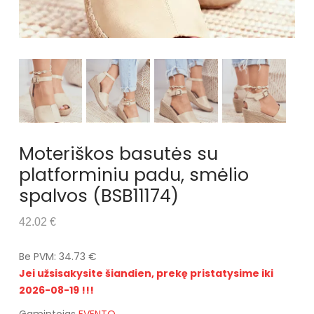
Moteriškos basutės su
platforminiu padu, smėlio
spalvos (BSB11174)
42.02 €
Be PVM: 34.73 €
Jei užsisakysite šiandien, prekę pristatysime iki
2026-08-19 !!!
Gamintojas
EVENTO