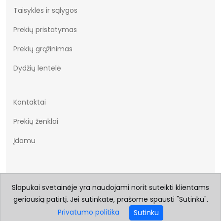
oznaczeń lub etykiet
Taisyklės ir sąlygos
wymaganych przepisami
Prekių pristatymas
Prekių grąžinimas
Dydžių lentelė
Kontaktai
Prekių ženklai
Įdomu
Slapukai svetainėje yra naudojami norit suteikti klientams
geriausią patirtį. Jei sutinkate, prašome spausti "Sutinku".
Privatumo politika
Sutinku
© 2026 Visos teisės saugomos Batukai.eu