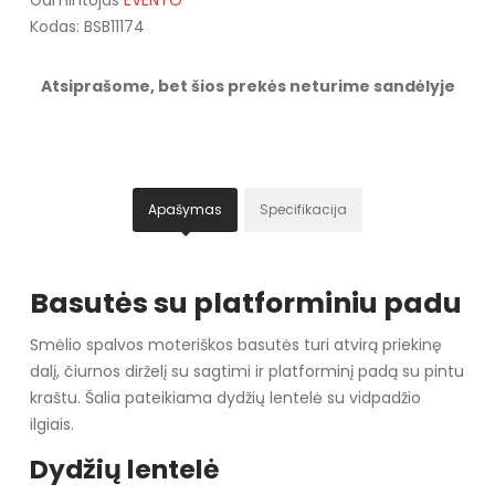
Kodas: BSB11174
Atsiprašome, bet šios prekės neturime sandėlyje
Apašymas
Specifikacija
Basutės su platforminiu padu
Smėlio spalvos moteriškos basutės turi atvirą priekinę
dalį, čiurnos dirželį su sagtimi ir platforminį padą su pintu
kraštu. Šalia pateikiama dydžių lentelė su vidpadžio
ilgiais.
Dydžių lentelė