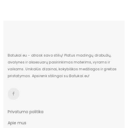
Kategoria obuwia
Sandały
etiketė (spalva)
#CA3963
Season
Wiosna/Lato
ilgis centimetrais
28
Aukštis centimetrais
10
Batukai.eu - atrask savo stilių! Platus madingų drabužių,
plotis centimetrais
20
avalynės ir aksesuarų pasirinkimas moterims, vyrams ir
vaikams. Unikalūs dizainai, kokybiškos medžiagos ir greitas
Bendras svoris gramais
933.33
pristatymas. Apsirenk stilingai su Batukai.eu!
Przedział wysokości obcasa
5,5 - 8
(cm)
Towar wprowadzony przed
Tak
13.12.2024
Privatumo politika
Potwierdź obecność
Nie
Apie mus