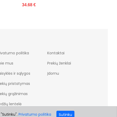
42.02 €
8
ivatumo politika
Kontaktai
pie mus
Prekių ženklai
isyklės ir sąlygos
Įdomu
rekių pristatymas
rekių grąžinimas
džių lentelė
 "Sutinku".
Privatumo politika
Sutinku