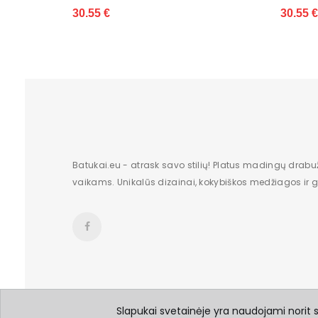
30.55 €
Batukai.eu - atrask savo stilių! Platus madingų drabu
vaikams. Unikalūs dizainai, kokybiškos medžiagos ir gr
Slapukai svetainėje yra naudojami norit su