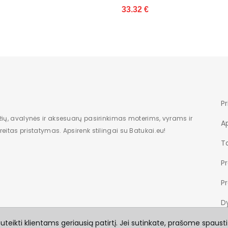
33.32 €
34.68 €
Pr
žių, avalynės ir aksesuarų pasirinkimas moterims, vyrams ir
A
eitas pristatymas. Apsirenk stilingai su Batukai.eu!
Ta
P
P
Dy
teikti klientams geriausią patirtį. Jei sutinkate, prašome spausti