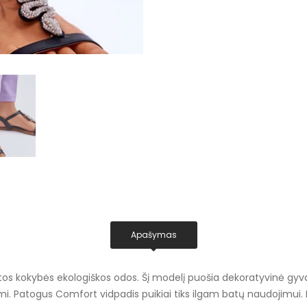
Apašymas
štos kokybės ekologiškos odos. Šį modelį puošia dekoratyvinė gyv
i. Patogus Comfort vidpadis puikiai tiks ilgam batų naudojimui. B