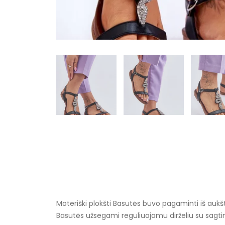
Moteriški plokšti Basutės buvo pagaminti iš auk
Basutės užsegami reguliuojamu dirželiu su sagtim