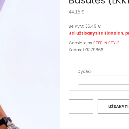
Basutės (LKK
44.15 €
Be PVM: 36.49 €
Jei užsisakysite šiandien, p
Gamintojas
STEP IN STYLE
Kodas: LKK179866
Dydžiai
UŽSAKYTI