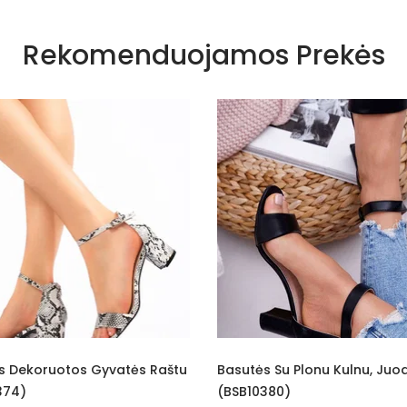
Rekomenduojamos Prekės
Basutės Su Plonu Kulnu, Juodos
Aukštakulnės Basut
(BSB10380)
Spalvos Lexi (BSB10