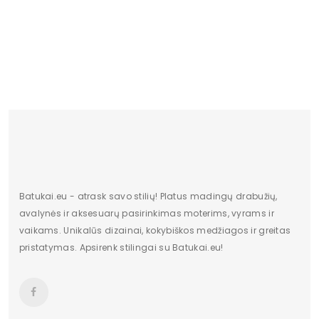
Lytis
Moterims
Kulno tipas
Plokščias kulnas
Būklė
Nauja
Batų aukštis
3
Kulno/platformos aukštis
3
Dominuojantis raštas
Be rašto
Užsegimas
Suvarstomi
Batukai.eu - atrask savo stilių! Platus madingų drabužių,
avalynės ir aksesuarų pasirinkimas moterims, vyrams ir
Dydžiai
36-41
vaikams. Unikalūs dizainai, kokybiškos medžiagos ir greitas
pristatymas. Apsirenk stilingai su Batukai.eu!
Vertimai
cze