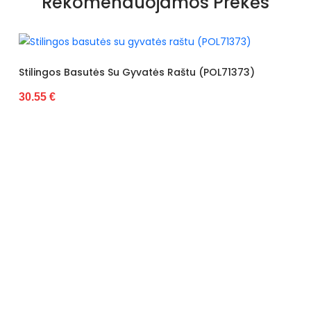
Rekomenduojamos Prekės
Medžiaga
šlepetės
Kolekcija
Visiems sezonams
Spalva
Baltas
s Basutės Su Gyvatės Raštu (POL71373)
Basutės Dek
30.55 €
Pado spalva
Baltas
Modelis
260-20
pado medžiaga
Guma
Vidpadžio medžiaga
guma
Išorinė medžiaga
Dirbtinė oda
Bato priekis
Nėra
Dydis
Standartinis
Originali gamintojo pakuotė
Dėžė