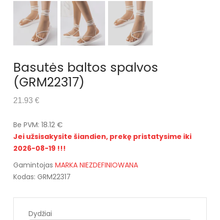
Basutės baltos spalvos
(GRM22317)
21.93 €
Be PVM: 18.12 €
Jei užsisakysite šiandien, prekę pristatysime iki
2026-08-19 !!!
Gamintojas
MARKA NIEZDEFINIOWANA
Kodas: GRM22317
Dydžiai