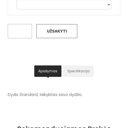
UŽSAKYTI
Apašymas
Specifikacija
Dydis Standard, laikykitės savo dydžio.
Specifikacija
Papildomos funkcijos
Nėra