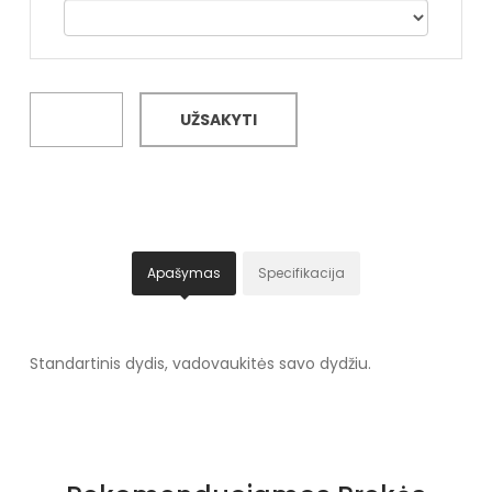
UŽSAKYTI
Apašymas
Specifikacija
Standartinis dydis, vadovaukitės savo dydžiu.
Specifikacija
Papildomos funkcijos
kalnų krištolas