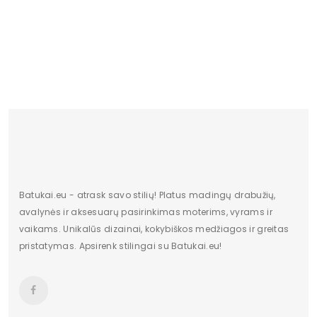
Lytis
Moterims
Kulno tipas
Plokščias kulnas
Būklė
Nauja
Batų aukštis
Žemas
Kulno/platformos aukštis
2
Dominuojantis raštas
Be rašto
Užsegimas
Suvarstomi
Batukai.eu - atrask savo stilių! Platus madingų drabužių,
avalynės ir aksesuarų pasirinkimas moterims, vyrams ir
Vertimai
cze
vaikams. Unikalūs dizainai, kokybiškos medžiagos ir greitas
pristatymas. Apsirenk stilingai su Batukai.eu!