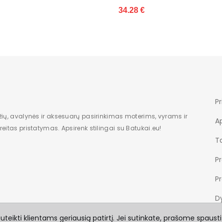
Smeigtukas
34.28 €
34.28 €
Nauja
18
11
Be rašto
Pr
Įsispiriami
žių, avalynės ir aksesuarų pasirinkimas moterims, vyrams ir
A
eitas pristatymas. Apsirenk stilingai su Batukai.eu!
36-41
Ta
cze
P
P
Dy
teikti klientams geriausią patirtį. Jei sutinkate, prašome spausti