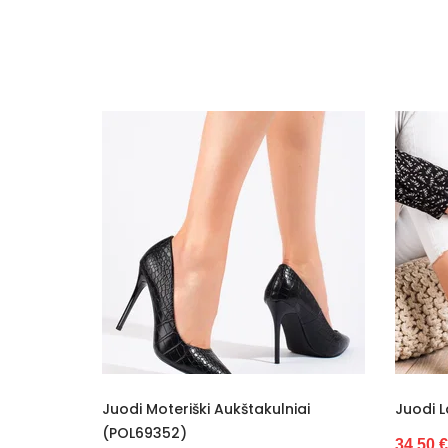
Papildomos funkcijos
Kolekcija
Spalva
Pado spalva
Modelis
pado medžiaga
Išorinė medžiaga
Bato priekis
Dydis
Originali gamintojo pakuotė
ukštakulniai
Juodi Laisvalaikio Batai (POL70812)
Lytis
34.50 €