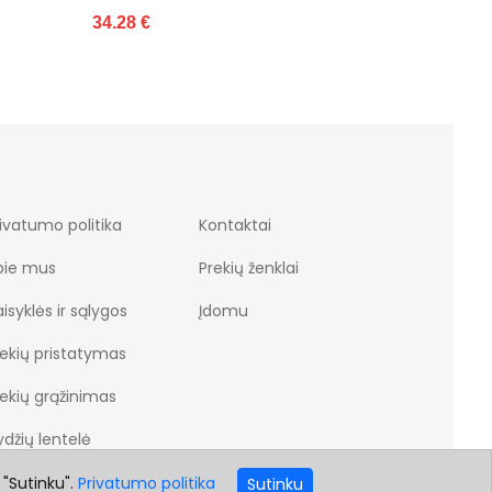
ivatumo politika
Kontaktai
pie mus
Prekių ženklai
isyklės ir sąlygos
Įdomu
rekių pristatymas
rekių grąžinimas
džių lentelė
 "Sutinku".
Privatumo politika
Sutinku