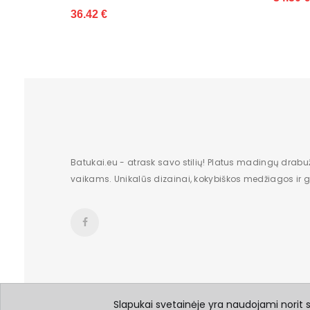
Kulno tipas
Būklė
Batų aukštis
Kulno/platformos aukštis
Dominuojantis raštas
Užsegimas
Batukai.eu - atrask savo stilių! Platus madingų drabu
vaikams. Unikalūs dizainai, kokybiškos medžiagos ir gr
Dydžiai
Vertimai
Slapukai svetainėje yra naudojami norit su