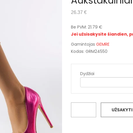
Aukštakulnia
26.37 €
Be PVM: 21.79 €
Jei užsisakysite šiandien, p
Gamintojas
GEMRE
Kodas: GRM24550
Dydžiai
UŽSAKYTI