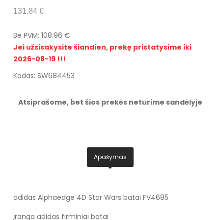
131.84 €
Be PVM: 108.96 €
Jei užsisakysite šiandien, prekę pristatysime iki
2026-08-19 !!!
Kodas: SW684453
Atsiprašome, bet šios prekės neturime sandėlyje
Apašymas
adidas Alphaedge 4D Star Wars batai FV4685
Įranga adidas firminiai batai