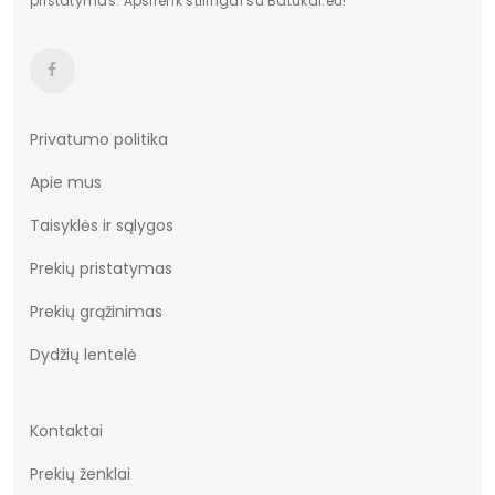
pristatymas. Apsirenk stilingai su Batukai.eu!
Sezonas
Autumn/Winter
Kilmės šalis
Chiny
Bendras svoris gramais
1820
Privatumo politika
etiketė
-15% z KODEM: BEST
Apie mus
Taisyklės ir sąlygos
Prekių pristatymas
Prekių grąžinimas
Dydžių lentelė
Kontaktai
Prekių ženklai