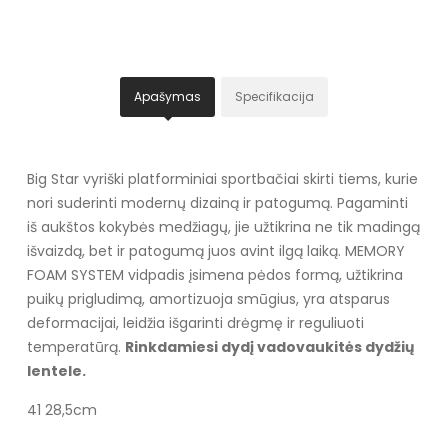
Apašymas
Specifikacija
Big Star vyriški platforminiai sportbačiai skirti tiems, kurie
nori suderinti modernų dizainą ir patogumą. Pagaminti
iš aukštos kokybės medžiagų, jie užtikrina ne tik madingą
išvaizdą, bet ir patogumą juos avint ilgą laiką. MEMORY
FOAM SYSTEM vidpadis įsimena pėdos formą, užtikrina
puikų prigludimą, amortizuoja smūgius, yra atsparus
deformacijai, leidžia išgarinti drėgmę ir reguliuoti
temperatūrą.
Rinkdamiesi dydį vadovaukitės dydžių
lentele.
41 28,5cm