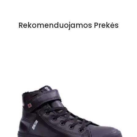
Specifikacija
Spalva
Juoda
Rekomenduojamos Prekės
Pado spalva
melsvas
Užsegimas
Suvarstomi
Išorinė medžiaga
Zomša
Vidus
Tekstilė
Pamušalas
Nėra
Kulno tipas
platforma
Pašiltinimo tipas
Ne
Bendras ilgis
8 cm
Platforma / padas
2,5 cm