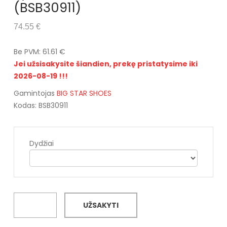
(BSB30911)
74.55 €
Be PVM: 61.61 €
Jei užsisakysite šiandien, prekę pristatysime iki
2026-08-19 !!!
Gamintojas
BIG STAR SHOES
Kodas: BSB30911
Dydžiai
UŽSAKYTI