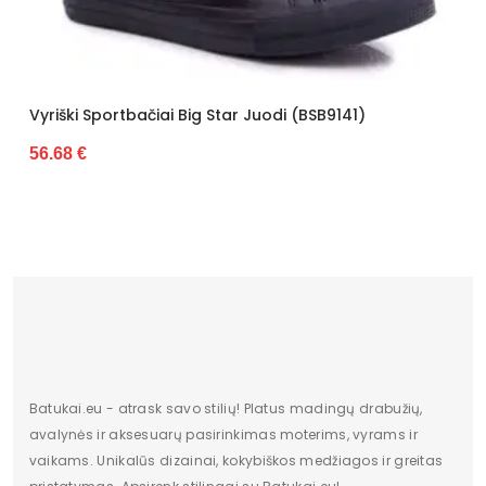
Kategorija
Vyrams
Būklė
Nauja
ilgis centimetrais
35
rtbačiai Big Star Juodi (BSB9141)
Vyriški Sportba
56.68 €
Aukštis centimetrais
13
plotis centimetrais
24
Originali gamintojo pakuotė
dėžė
pado medžiaga
Guma
Bato priekis
apskritas
Aukštis
žemas
Batukai.eu - atrask savo stilių! Platus madingų drabužių,
Dominuojantis raštas
Be rašto
avalynės ir aksesuarų pasirinkimas moterims, vyrams ir
vaikams. Unikalūs dizainai, kokybiškos medžiagos ir greitas
Papildomos funkcijos
Nėra