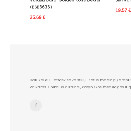
Pašiltinimas
SB6636)
19.57 €
Originali gamintojo pakuotė
.69 €
Lytis
Būklė
Aukštis
Batų aukštis
Kulno/platformos aukštis
Batukai.eu - atrask savo stilių! Platus madingų drabu
vaikams. Unikalūs dizainai, kokybiškos medžiagos ir gr
Dominuojantis raštas
Charakteris
Užsegimas
Dydžiai