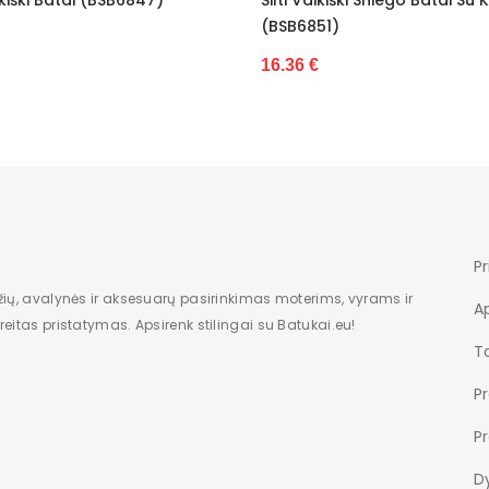
Nėra
(BSB6851)
16.3
Dėžė
16.36 €
Vaikiška
Nauja
Žemas
7
Pr
2
žių, avalynės ir aksesuarų pasirinkimas moterims, vyrams ir
A
eitas pristatymas. Apsirenk stilingai su Batukai.eu!
Be rašto
Ta
kitas
P
Lipdukai
P
26-31
Dy