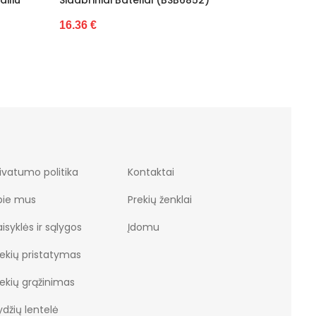
6 €
16.48 €
ivatumo politika
Kontaktai
pie mus
Prekių ženklai
isyklės ir sąlygos
Įdomu
rekių pristatymas
rekių grąžinimas
džių lentelė