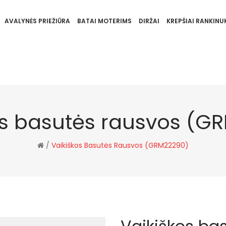
AVALYNĖS PRIEŽIŪRA
BATAI MOTERIMS
DIRŽAI
KREPŠIAI RANKINUK
os basutės rausvos (G
/
Vaikiškos Basutės Rausvos (GRM22290)