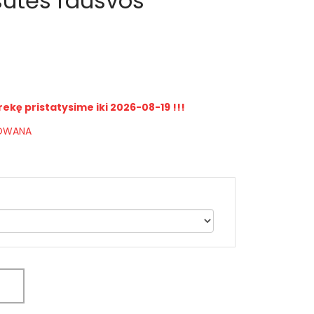
sutės rausvos
rekę pristatysime iki 2026-08-19 !!!
IOWANA