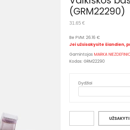
Vaikiškos ba
(GRM22290)
31.65 €
Be PVM: 26.16 €
Jei užsisakysite šiandien, p
Gamintojas
MARKA NIEZDEFIN
Kodas: GRM22290
Dydžiai
UŽSAKYTI