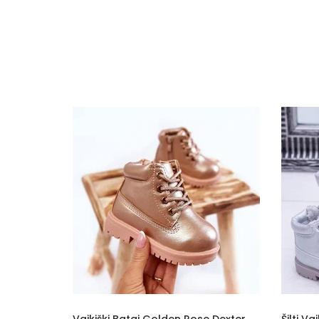
Specifikacija
Papildomos funkcijos
Kolekcija
Spalva
Pado spalva
Modelis
pado medžiaga
Vidpadžio medžiaga
Išorinė medžiaga
Bato priekis
Dydis
ikiški Batai Golden Rose Dexter
Šilti Vaikiški Batai (BSB