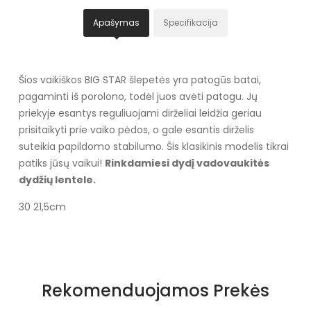
Apašymas
Specifikacija
Šios vaikiškos BIG STAR šlepetės yra patogūs batai,
pagaminti iš porolono, todėl juos avėti patogu. Jų
priekyje esantys reguliuojami dirželiai leidžia geriau
prisitaikyti prie vaiko pėdos, o gale esantis dirželis
suteikia papildomo stabilumo. Šis klasikinis modelis tikrai
patiks jūsų vaikui!
Rinkdamiesi dydį vadovaukitės
dydžių lentele.
30 21,5cm
Specifikacija
Spalva
Juoda
Rekomenduojamos Prekės
Užsegimas
Įsispiriami