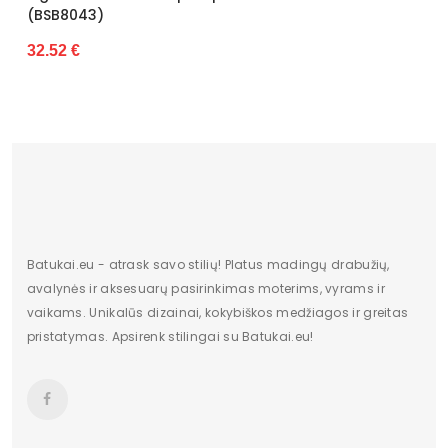
(BSB8043)
32.
Bendras svoris
563.5
32.52 €
gramais
Dydžiai
Siūlome rinktis tokį dydį, kokį
dėvite
Batukai.eu - atrask savo stilių! Platus madingų drabužių,
avalynės ir aksesuarų pasirinkimas moterims, vyrams ir
vaikams. Unikalūs dizainai, kokybiškos medžiagos ir greitas
pristatymas. Apsirenk stilingai su Batukai.eu!