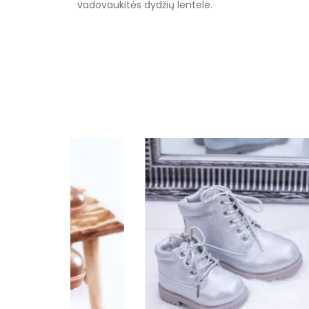
vadovaukitės dydžių lentele.
Specifikacija
Spalva
Užsegimas
Išorinė medžiaga
Vidus
Pamušalas
Kulno tipas
Kulno aukštis
Bendras ilgis
Kategorija