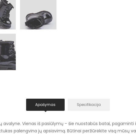
Apašymas
Specifikacija
 avalyne. Vienas iš pasiūlymų - šie nuostabūs batai, pagaminti iš e
uktukas palengvina jų apsiavimą. Būtinai peržiūrėkite visą mūsų v