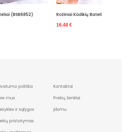
)
Rožiniai Kūdikių Bateliai (BSB6853)
Vaikiški O
STAR Balt
16.48 €
43.16 €
ivatumo politika
Kontaktai
pie mus
Prekių ženklai
isyklės ir sąlygos
Įdomu
rekių pristatymas