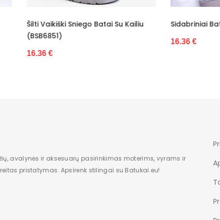
6,5 cm dydžiui 19
ikiški Sniego Batai Su Kailiu
Sidabriniai Bateliai (BSB6852
Nauja
51)
16.36 €
Taip
Berniukai
Nėra
juoda
Suwaki
Pr
Originalus
žių, avalynės ir aksesuarų pasirinkimas moterims, vyrams ir
A
eitas pristatymas. Apsirenk stilingai su Batukai.eu!
Chiny
Ta
P