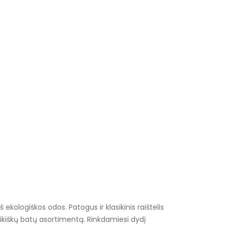
kologiškos odos. Patogus ir klasikinis raištelis
aikiškų batų asortimentą. Rinkdamiesi dydį