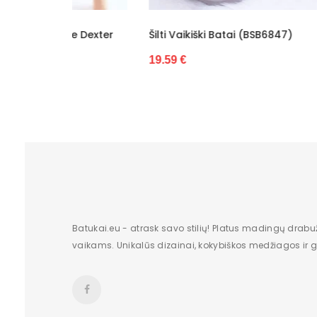
Viršutinis plotis
e Dexter
Šilti Vaikiški Batai (BSB6847)
Šilti Va
Būklė
(BSB68
19.59 €
Pašiltinimo tipas
16.36 €
Lytis
Charakteris
Papildoma spalva
Tvirtinimo tipas
Pakuotės būklė
Batukai.eu - atrask savo stilių! Platus madingų drabu
vaikams. Unikalūs dizainai, kokybiškos medžiagos ir gr
Kilmės šalis