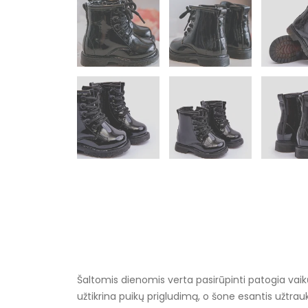
Šaltomis dienomis verta pasirūpinti patogia vaikų
užtikrina puikų prigludimą, o šone esantis užtra