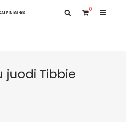
0
AI PINIGINĖS
u juodi Tibbie