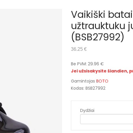
Vaikiški batai
užtrauktuku j
(BSB27992)
36.25 €
Be PVM: 29.96 €
Jei užsisakysite šiandien, p
Gamintojas
BOTO
Kodas: BSB27992
Dydžiai