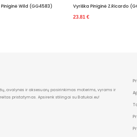
 Piniginė Wild (GG4583)
Vyriška Piniginė Z.Ricardo (
23.81 €
Pr
žių, avalynės ir aksesuarų pasirinkimas moterims, vyrams ir
A
eitas pristatymas. Apsirenk stilingai su Batukai.eu!
Ta
P
P