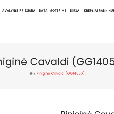
AVALYNĖS PRIEŽIŪRA
BATAI MOTERIMS
DIRŽAI
KREPŠIAI RANKINUK
niginė Cavaldi (GG140
/
Piniginė Cavaldi (GG14056)