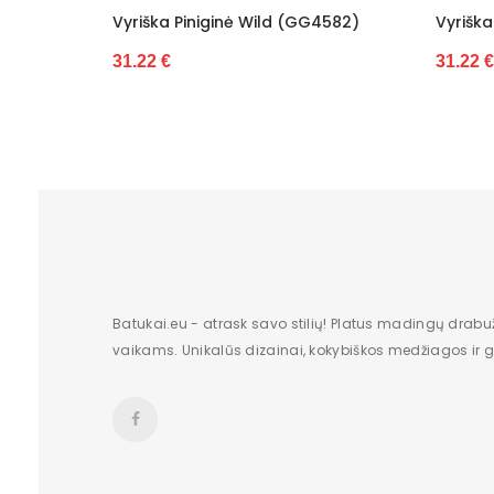
Vyriška Piniginė Wild (GG4582)
Vyriška
31.22 €
31.22 €
Batukai.eu - atrask savo stilių! Platus madingų drabu
vaikams. Unikalūs dizainai, kokybiškos medžiagos ir gr