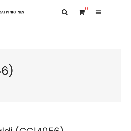
0
AI PINIGINĖS
56)