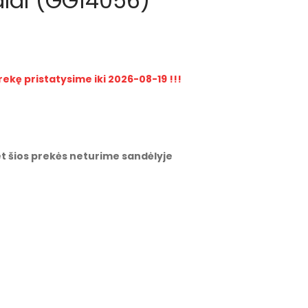
aldi (GG14056)
rekę pristatysime iki 2026-08-19 !!!
t šios prekės neturime sandėlyje