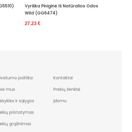
GG5510)
Vyriška Piniginė Iš Natūralios Odos
Piniginė 
Wild (GG6474)
31.22 €
27.23 €
ivatumo politika
Kontaktai
pie mus
Prekių ženklai
isyklės ir sąlygos
Įdomu
rekių pristatymas
rekių grąžinimas