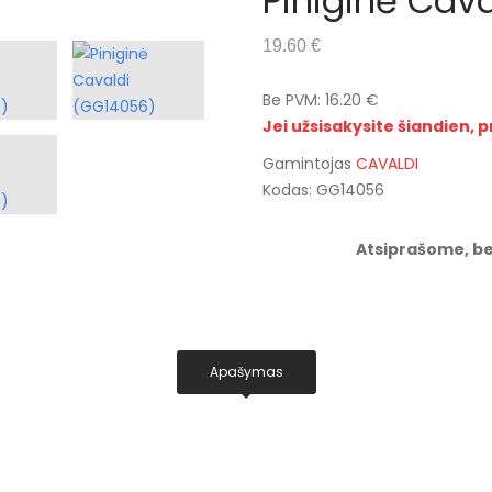
Piniginė Cav
19.60 €
Be PVM: 16.20 €
Jei užsisakysite šiandien, p
Gamintojas
CAVALDI
Kodas: GG14056
Atsiprašome, be
Apašymas