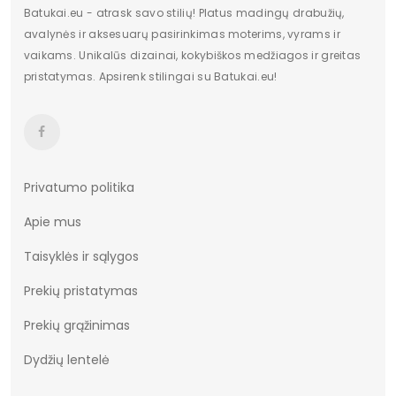
Batukai.eu - atrask savo stilių! Platus madingų drabužių,
Platforma / padas
5 cm
avalynės ir aksesuarų pasirinkimas moterims, vyrams ir
vaikams. Unikalūs dizainai, kokybiškos medžiagos ir greitas
Bendras ilgis
9,5 cm
pristatymas. Apsirenk stilingai su Batukai.eu!
Kategorija
Moterims
Viršutinis plotis
13
Būklė
Nauja
Privatumo politika
ilgis centimetrais
31
Apie mus
Aukštis centimetrais
12
Taisyklės ir sąlygos
plotis centimetrais
27
Prekių pristatymas
Bendras svoris gramais
1674
Prekių grąžinimas
Kilmės šalis
Chiny
Dydžių lentelė
Sezonas
Autumn/Winter