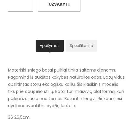
UŽSAKYTI
Apašymas
Specifikacija
Moteriški sniego batai puikiai tinka šaltoms dienoms.
Pagaminti iš aukštos kokybės natūralios odos. Batų vidus
apšiltintas storu ekologišku kailiu. Šis klasikinis modelis
tiks prie daugelio stilių. Batai turi masyvią platformą, kuri
puikiai izoliuoja nuo žemės. Batai itin lengvi. Rinkdamiesi
dydį vadovaukitės dydžių lentele.
36 26,5cm