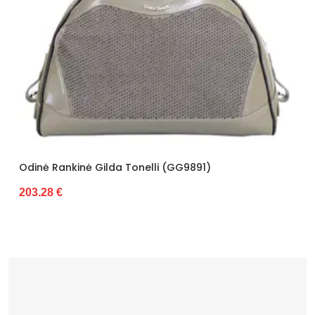
ilda Tonelli (GG9891)
Odinė Rankinė Gil
208.36 €