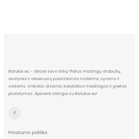
Išorinė medžiaga
natūrali oda 100%
Platforma
2,5cm
Medžiaga
natūrali oda
Spalva
raudonos spalvos atspalviai
Batukai.eu - atrask savo stilių! Platus madingų drabužių,
avalynės ir aksesuarų pasirinkimas moterims, vyrams ir
vaikams. Unikalūs dizainai, kokybiškos medžiagos ir greitas
pristatymas. Apsirenk stilingai su Batukai.eu!
Privatumo politika