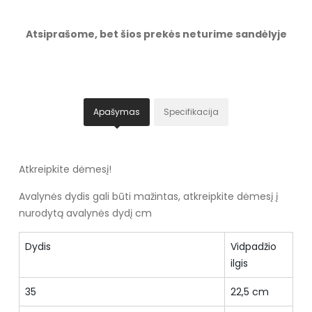
Atsiprašome, bet šios prekės neturime sandėlyje
Apašymas
Specifikacija
Atkreipkite dėmesį!
Avalynės dydis gali būti mažintas, atkreipkite dėmesį į
nurodytą avalynės dydį cm
Dydis
Vidpadžio
ilgis
35
22,5 cm