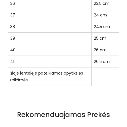
36
23,5 cm
37
24 cm
38
24,5 cm
39
25 cm
40
26 cm
41
26,5 cm
šioje lentelėje pateikiamos apytikslės
reikšmės
Specifikacija
Priekio tipas
pilnas
Rekomenduojamos Prekės
Būklė
Nauja