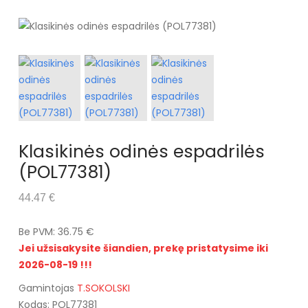
Klasikinės odinės espadrilės
(POL77381)
44.47 €
Be PVM: 36.75 €
Jei užsisakysite šiandien, prekę pristatysime iki
2026-08-19 !!!
Gamintojas
T.SOKOLSKI
Kodas: POL77381