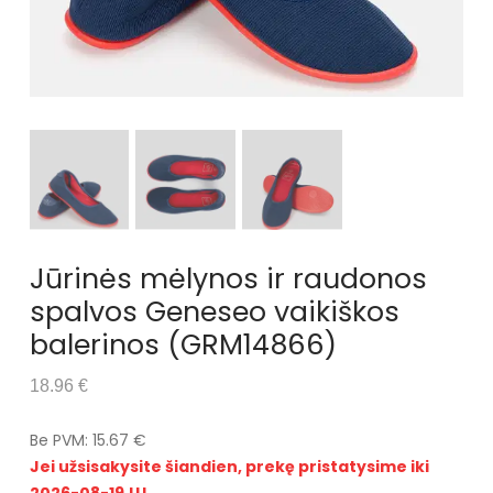
Jūrinės mėlynos ir raudonos
spalvos Geneseo vaikiškos
balerinos (GRM14866)
18.96 €
Be PVM: 15.67 €
Jei užsisakysite šiandien, prekę pristatysime iki
2026-08-19 !!!