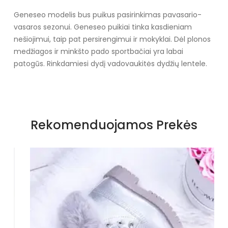
Geneseo modelis bus puikus pasirinkimas pavasario-
vasaros sezonui. Geneseo puikiai tinka kasdieniam
nešiojimui, taip pat persirengimui ir mokyklai. Dėl plonos
medžiagos ir minkšto pado sportbačiai yra labai
patogūs. Rinkdamiesi dydį vadovaukitės dydžių lentele.
Specifikacija
Papildomos funkcijos
Nėra
Rekomenduojamos Prekės
Kolekcija
Visiems sezonams
Spalva
Tamsiai mėlyna
/raudona
Pado spalva
Raudona
Modelis
BD279B