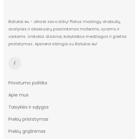
Kulno/platformos aukštis
0,5
Dominuojantis raštas
modelis
Batukai.eu - atrask savo stilių! Platus madingų drabužių,
avalynės ir aksesuarų pasirinkimas moterims, vyrams ir
Užsegimas
įsispiriami
vaikams. Unikalūs dizainai, kokybiškos medžiagos ir greitas
pristatymas. Apsirenk stilingai su Batukai.eu!
Dydžiai
28-35
Charakteris
kitas
Vertimai
cze
Privatumo politika
Apie mus
Taisyklės ir sąlygos
Prekių pristatymas
Prekių grąžinimas