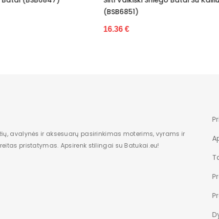
Nėra
6851)
16.36 €
Dėžė
6 €
Vaikiška
Nauja
Žemas
7
Pr
2
žių, avalynės ir aksesuarų pasirinkimas moterims, vyrams ir
A
eitas pristatymas. Apsirenk stilingai su Batukai.eu!
modelis
Ta
kitas
P
suvarstoma
P
31-36
Dy