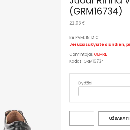
Juodi Rinna va
(GRM16734)
21.93 €
Be PVM: 18.12 €
Jei užsisakysite šiandien, p
Gamintojas
GEMRE
Kodas: GRM16734
Dydžiai
UŽSAKYTI