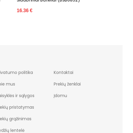
STAR B
16.48 €
43.18 
ivatumo politika
Kontaktai
pie mus
Prekių ženklai
isyklės ir sąlygos
Įdomu
rekių pristatymas
rekių grąžinimas
džių lentelė