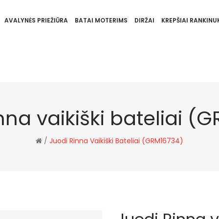
AVALYNĖS PRIEŽIŪRA
BATAI MOTERIMS
DIRŽAI
KREPŠIAI RANKINUK
nna vaikiški bateliai (
/
Juodi Rinna Vaikiški Bateliai (GRM16734)