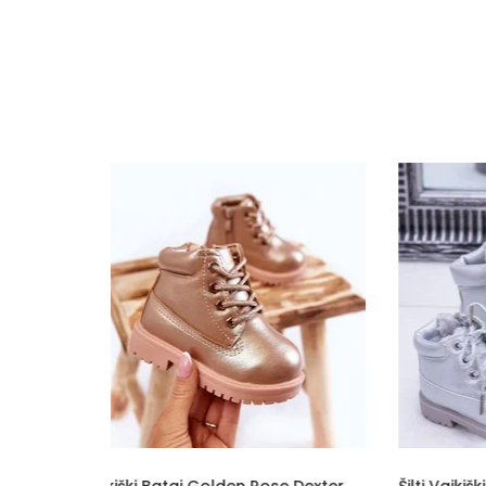
Specifikacija
Papildomos funkcijos
Kolekcija
Spalva
Pado spalva
Modelis
pado medžiaga
Vidpadžio medžiaga
Išorinė medžiaga
Bato priekis
Dydis
ose Dexter
Šilti Vaikiški Batai (BSB6847)
Šilti