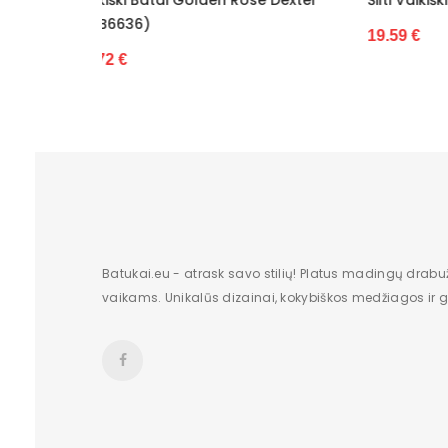
Pašiltinimas
(BSB
19.59 €
Originali gamintojo pakuotė
16.3
Lytis
Būklė
Aukštis
Batų aukštis
Kulno/platformos aukštis
Batukai.eu - atrask savo stilių! Platus madingų drabu
vaikams. Unikalūs dizainai, kokybiškos medžiagos ir gr
Dominuojantis raštas
Charakteris
Užsegimas
Dydžiai