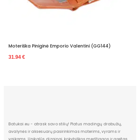
ė Emporio Valentini (GG144)
Moteriška Piniginė Z
27.88 €
Batukai.eu - atrask savo stilių! Platus madingų drabužių,
avalynės ir aksesuarų pasirinkimas moterims, vyrams ir
vaikams. Unikalūs dizainai, kokybiškos medžiagos ir greitas