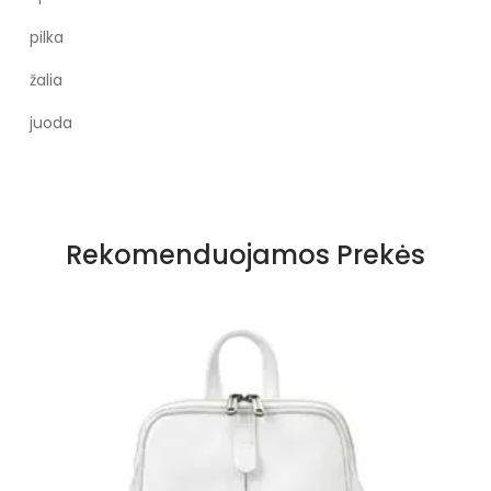
pilka
žalia
juoda
Rekomenduojamos Prekės
Kup
100