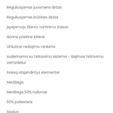
Reguliuojamas juosmens diržas
Reguliuojamas krūtinės diržas
Įspėjamojo žibinto tvirtinimo įtaisas
Išorinė priekinė kišenė
Viršutinė nešiojimo rankena
suderinama su hidravimo sistema - išėjimas hidravimo
vamzdeliui
šviesą atspindintys elementai
Medžiaga
Medžiaga 50% nailonas
50% poliesteris
Spalva