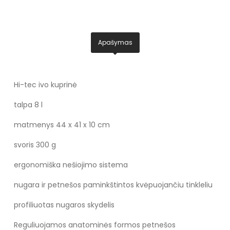
Apašymas
Hi-tec ivo kuprinė
talpa 8 l
matmenys 44 x 41 x 10 cm
svoris 300 g
ergonomiška nešiojimo sistema
nugara ir petnešos paminkštintos kvėpuojančiu tinkleliu
profiliuotas nugaros skydelis
Reguliuojamos anatominės formos petnešos