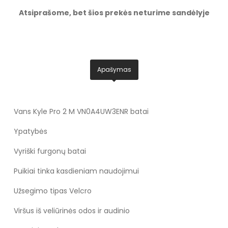
Atsiprašome, bet šios prekės neturime sandėlyje
Apašymas
Vans Kyle Pro 2 M VN0A4UW3ENR batai
Ypatybės
Vyriški furgonų batai
Puikiai tinka kasdieniam naudojimui
Užsegimo tipas Velcro
Viršus iš veliūrinės odos ir audinio