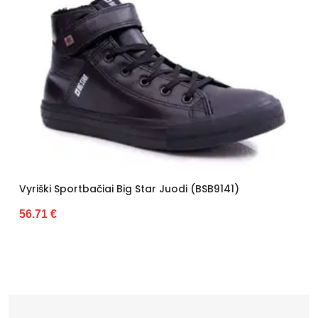
iški Sportbačiai Big Star Juodi (BSB9141)
Vyrišk
71 €
56.71 