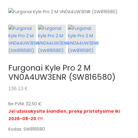
Furgonai Kyle Pro 2 M
VN0A4UW3ENR (SW816580)
136.13 €
Be PVM: 112.50 €
Jei užsisakysite šiandien, prekę pristatysime iki
2026-08-20 !!!
Kodas: SW816580