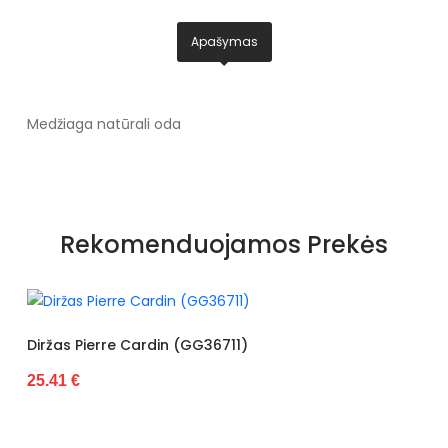
Apašymas
Medžiaga natūrali oda
Rekomenduojamos Prekės
s Pierre Cardin (GG36711)
1 €