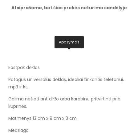
Atsiprašome, bet šios prekės neturime sandėlyje
Apašymas
Eastpak dėklas
Patogus universalus dėklas, idealiai tinkantis telefonui,
mp3 ir kt.
Galima nešioti ant diržo arba karabinu pritvirtinti prie
kuprinės.
Matmenys 13 cm x 9 cm x 3 cm.
Medžiaga