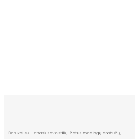
Batukai.eu - atrask savo stilių! Platus madingų drabužių,