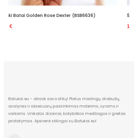
Originali gamintojo pakuotė
Dėžė
Lytis
Vaikiška
SB6636)
Šilti Vaikiški Batai (BSB6847)
19.59 €
Būklė
Nauja
Aukštis
Žemas
Batų aukštis
7
Kulno/platformos aukštis
2
Dominuojantis raštas
modelis
Charakteris
kitas
Batukai.eu - atrask savo stilių! Platus madingų drabužių,
Užsegimas
suvarstoma
avalynės ir aksesuarų pasirinkimas moterims, vyrams ir
vaikams. Unikalūs dizainai, kokybiškos medžiagos ir greitas
Dydžiai
25-30
pristatymas. Apsirenk stilingai su Batukai.eu!
Vertimai
cze