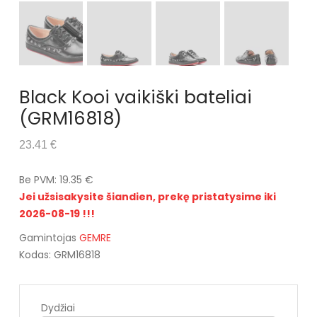
Black Kooi vaikiški bateliai
(GRM16818)
23.41 €
Be PVM: 19.35 €
Jei užsisakysite šiandien, prekę pristatysime iki
2026-08-19 !!!
Gamintojas
GEMRE
Kodas: GRM16818
Dydžiai