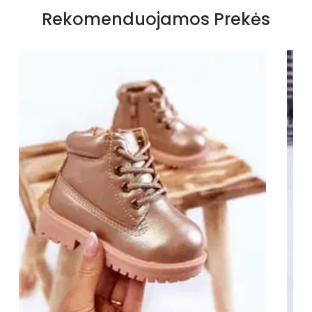
Papildomos funkcijos
Nėra
Rekomenduojamos Prekės
Kolekcija
Visiems sezonams
Spalva
Juoda
Pado spalva
Juoda
Modelis
B24-1
pado medžiaga
Guma
Vidpadžio medžiaga
Audinys
Išorinė medžiaga
Skóra ekologiczna
Bato priekis
Atviras
Dydis
Nestandartinis
Pašiltinimas
Nėra