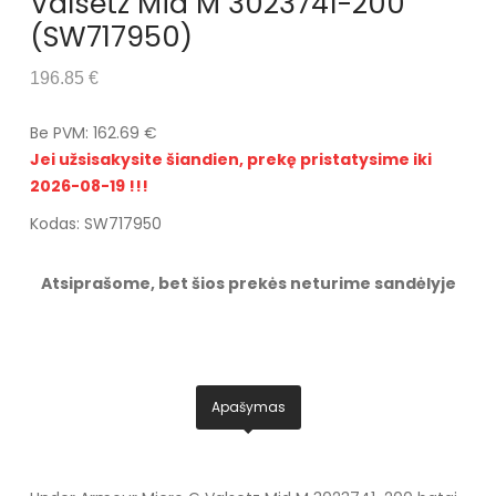
Valsetz Mid M 3023741-200
(SW717950)
196.85 €
Be PVM: 162.69 €
Jei užsisakysite šiandien, prekę pristatysime iki
2026-08-19 !!!
Kodas: SW717950
Atsiprašome, bet šios prekės neturime sandėlyje
Apašymas