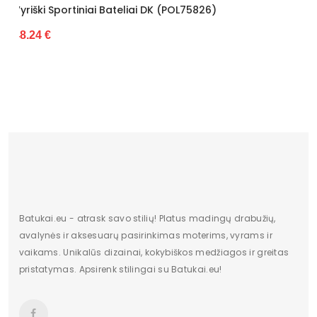
liai DK (POL75826)
Vyriški Sportiniai Batelia
44.35 €
Batukai.eu - atrask savo stilių! Platus madingų drabužių,
avalynės ir aksesuarų pasirinkimas moterims, vyrams ir
vaikams. Unikalūs dizainai, kokybiškos medžiagos ir greitas
pristatymas. Apsirenk stilingai su Batukai.eu!