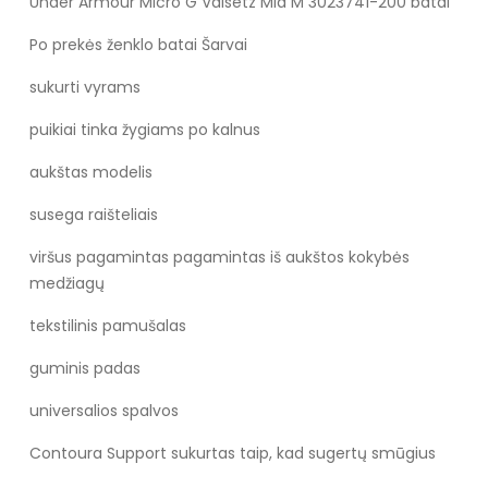
Under Armour Micro G Valsetz Mid M 3023741-200 batai
Po prekės ženklo batai Šarvai
sukurti vyrams
puikiai tinka žygiams po kalnus
aukštas modelis
susega raišteliais
viršus pagamintas pagamintas iš aukštos kokybės
medžiagų
tekstilinis pamušalas
guminis padas
universalios spalvos
Contoura Support sukurtas taip, kad sugertų smūgius