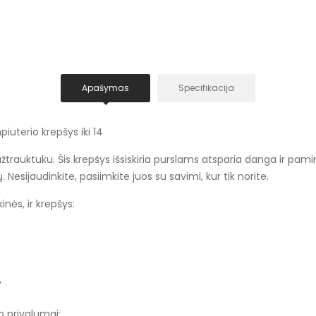
Apašymas
Specifikacija
uterio krepšys iki 14
auktuku. Šis krepšys išsiskiria purslams atsparia danga ir pamink
esijaudinkite, pasiimkite juos su savimi, kur tik norite.
inės, ir krepšys:
'
o privalumai: