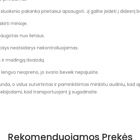
sluoksnio pakanka prietaisui apsaugoti. Jį galite įsidėti į didesnį 
kirti minioje.
saugotas nuo lietaus.
krepšys neatsidarys nekontroliuojamas.
s ir madingą išvaizdą.
lengvo neopreno, jo svorio beveik nepajusite.
iglunda, o vidus sutvirtintas ir paminkštintas minkštu audiniu, kad
, nebijodami, kad transportuojant jį sugadinsite.
Rekomenduojamos Prekės