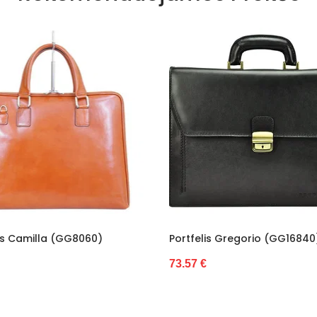
Portfelis Gregorio 
82.28 €
Portfelis Gregorio (GG16840)
73.57 €