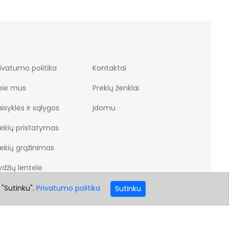
ivatumo politika
Kontaktai
pie mus
Prekių ženklai
isyklės ir sąlygos
Įdomu
rekių pristatymas
rekių grąžinimas
džių lentelė
 "Sutinku".
Privatumo politika
Sutinku