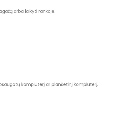
bagažą arba laikyti rankoje.
 apsaugotų kompiuterį ar planšetinį kompiuterį.
41
30