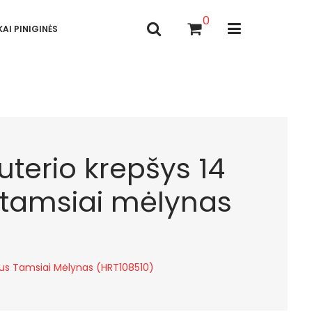
0
AI PINIGINĖS
terio krepšys 14
s tamsiai mėlynas
ius Tamsiai Mėlynas (HRT108510)