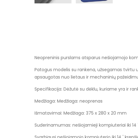
Neopreninis purslams atsparus nešiojamojo kompi
Patogus modelis su rankena, užsegamas tvirtu užtr
apsaugotas nuo lietaus ir mechaninių pažeidimų. N
Specifikacija: Dėžutė su dėklu, kuriame yra ir rank
Medžiaga: Medžiaga: neoprenas
Išmatavimai: Medžiaga: 375 x 280 x 20 mm
Suderinamumas: nešiojamieji kompiuteriai iki 14 
Svarbiausi nešiojamojo kompiuterio iki 14 ' krepši