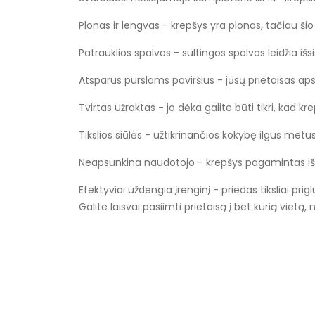
Plonas ir lengvas - krepšys yra plonas, tačiau šio 
Patrauklios spalvos - sultingos spalvos leidžia išsis
Atsparus purslams paviršius - jūsų prietaisas ap
Tvirtas užraktas - jo dėka galite būti tikri, kad 
Tikslios siūlės - užtikrinančios kokybę ilgus metu
Neapsunkina naudotojo - krepšys pagamintas iš 
Efektyviai uždengia įrenginį - priedas tiksliai pr
Galite laisvai pasiimti prietaisą į bet kurią vietą
Specifikacija
Prekių pakuotės aukštis cm
Prekės pakuotės plotis cm