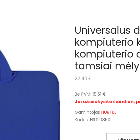
Universalus 
kompiuterio k
kompiuterio 
tamsiai mėly
22.40 €
Be PVM: 18.51 €
Jei užsisakysite šiandien, p
Gamintojas
HURTEL
Kodas: HRT108510