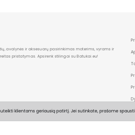
Pr
žių, avalynės ir aksesuarų pasirinkimas moterims, vyrams ir
A
eitas pristatymas. Apsirenk stilingai su Batukai.eu!
Ta
P
P
Dy
teikti klientams geriausią patirtį. Jei sutinkate, prašome spausti