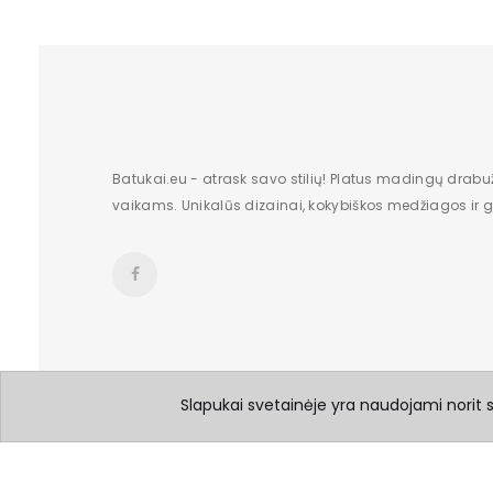
Batukai.eu - atrask savo stilių! Platus madingų drabu
vaikams. Unikalūs dizainai, kokybiškos medžiagos ir gr
Slapukai svetainėje yra naudojami norit su