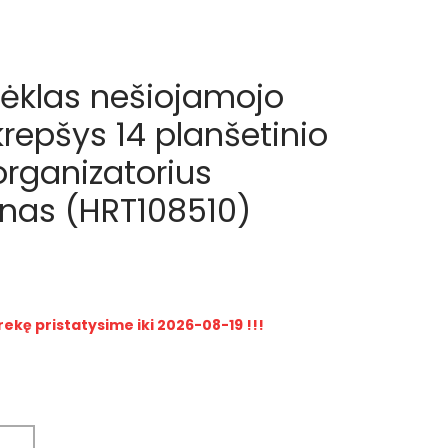
dėklas nešiojamojo
repšys 14 planšetinio
organizatorius
nas (HRT108510)
rekę pristatysime iki 2026-08-19 !!!