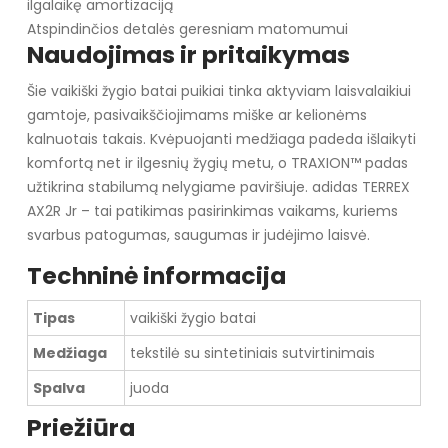
ilgalaikę amortizaciją
Atspindinčios detalės geresniam matomumui
Naudojimas ir pritaikymas
Šie vaikiški žygio batai puikiai tinka aktyviam laisvalaikiui
gamtoje, pasivaikščiojimams miške ar kelionėms
kalnuotais takais. Kvėpuojanti medžiaga padeda išlaikyti
komfortą net ir ilgesnių žygių metu, o TRAXION™ padas
užtikrina stabilumą nelygiame paviršiuje. adidas TERREX
AX2R Jr – tai patikimas pasirinkimas vaikams, kuriems
svarbus patogumas, saugumas ir judėjimo laisvė.
Techninė informacija
Tipas
vaikiški žygio batai
Medžiaga
tekstilė su sintetiniais sutvirtinimais
Spalva
juoda
Priežiūra