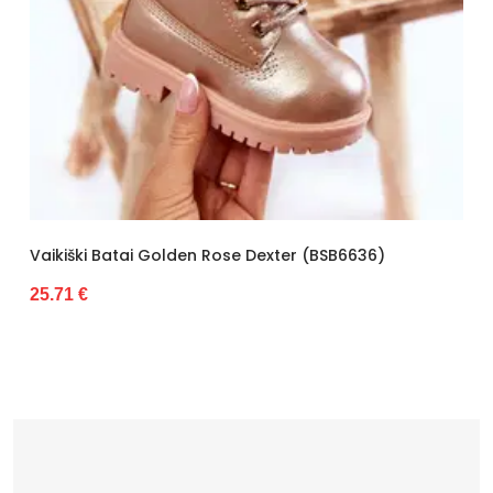
atai Golden Rose Dexter (BSB6636)
Šilti Vaikiški 
19.59 €