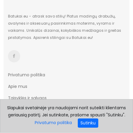
Batukai.eu - atrask savo stilių! Platus madingų drabužių,
avalynės ir aksesuarų pasirinkimas moterims, vyrams ir
vaikams. Unikalūs dizainai, kokybiškos medžiagos ir greitas
pristatymas. Apsirenk stilingai su Batukai.eu!
Privatumo politika
Apie mus
Taisyklės ir sąlygos
Slapukai svetainėje yra naudojami norit suteikti klientams
Prekių pristatymas
geriausią patirtį. Jei sutinkate, prašome spausti "Sutinku".
Prekių grąžinimas
Privatumo politika
Sutinku
Dydžių lentelė