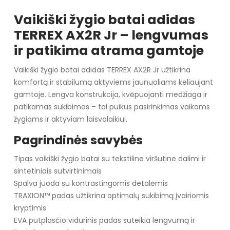
Vaikiški žygio batai adidas
TERREX AX2R Jr – lengvumas
ir patikima atrama gamtoje
Vaikiški žygio batai adidas TERREX AX2R Jr užtikrina
komfortą ir stabilumą aktyviems jaunuoliams keliaujant
gamtoje. Lengva konstrukcija, kvėpuojanti medžiaga ir
patikamas sukibimas – tai puikus pasirinkimas vaikams
žygiams ir aktyviam laisvalaikiui.
Pagrindinės savybės
Tipas vaikiški žygio batai su tekstiline viršutine dalimi ir
sintetiniais sutvirtinimais
Spalva juoda su kontrastingomis detalėmis
TRAXION™ padas užtikrina optimalų sukibimą įvairiomis
kryptimis
EVA putplasčio vidurinis padas suteikia lengvumą ir