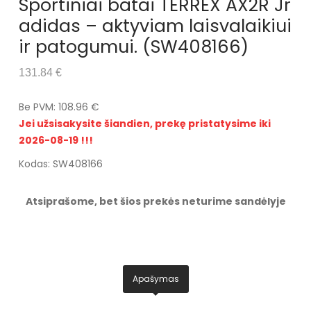
Sportiniai batai TERREX AX2R Jr
adidas – aktyviam laisvalaikiui
ir patogumui. (SW408166)
131.84 €
Be PVM: 108.96 €
Jei užsisakysite šiandien, prekę pristatysime iki
2026-08-19 !!!
Kodas: SW408166
Atsiprašome, bet šios prekės neturime sandėlyje
Apašymas