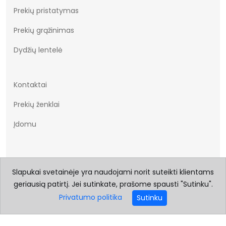
Prekių pristatymas
Prekių grąžinimas
Dydžių lentelė
Kontaktai
Prekių ženklai
Įdomu
Slapukai svetainėje yra naudojami norit suteikti klientams
geriausią patirtį. Jei sutinkate, prašome spausti "Sutinku".
Privatumo politika
Sutinku
© 2026 Visos teisės saugomos Batukai.eu