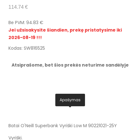
114.74 €
Be PVM: 94.83 €
Jei užsisakysite šiandien, prekę pristatysime iki
2026-08-19 !!!
Kodas: SW816525
Atsiprašome, bet šios prekės neturime sandėlyje
Apašymas
Batai O'Neill Superbank Vyriški Low M 90221021-25Y
Vyriški.