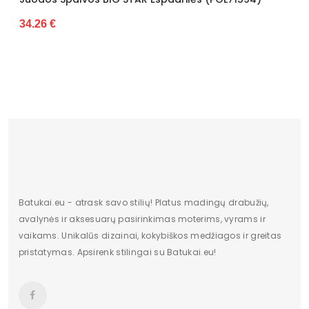
Išorinė medžiaga
Tekstilė
34.26 €
Vidus
Tekstilė
Šiltas
Ne
Kulno tipas
Be kulno
Bendras ilgis
5,5 cm
Kategorija
Moterims
Platforma /
2 cm
padas
Batukai.eu - atrask savo stilių! Platus madingų drabužių,
avalynės ir aksesuarų pasirinkimas moterims, vyrams ir
Valdiklis
-
vaikams. Unikalūs dizainai, kokybiškos medžiagos ir greitas
pristatymas. Apsirenk stilingai su Batukai.eu!
Būklė
Nauja