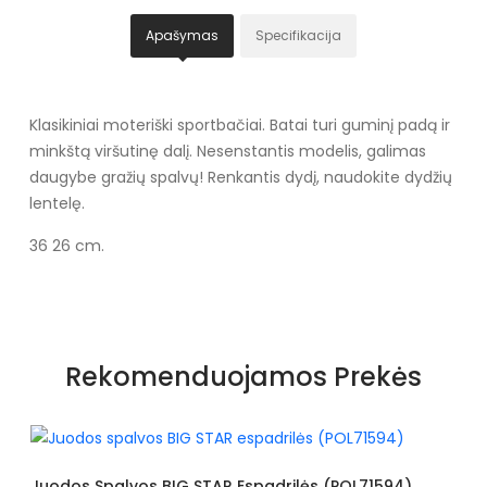
Apašymas
Specifikacija
Klasikiniai moteriški sportbačiai. Batai turi guminį padą ir
minkštą viršutinę dalį. Nesenstantis modelis, galimas
daugybe gražių spalvų! Renkantis dydį, naudokite dydžių
lentelę.
36 26 cm.
Specifikacija
Spalva
Rožiniai atspalviai
Rekomenduojamos Prekės
Dydžiai
Siūlome rinktis tokį dydį, kokį
dėvite
Užsegimas
Suvarstomi
Juodos Spalvos BIG STAR Espadrilės (POL71594)