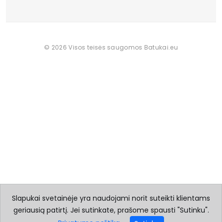
© 2026 Visos teisės saugomos Batukai.eu
Slapukai svetainėje yra naudojami norit suteikti klientams
geriausią patirtį. Jei sutinkate, prašome spausti "Sutinku".