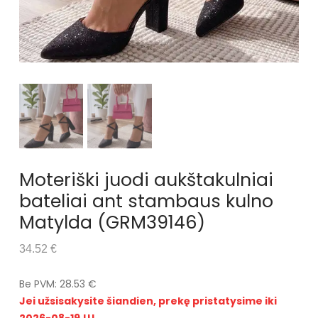
Moteriški juodi aukštakulniai
bateliai ant stambaus kulno
Matylda (GRM39146)
34.52 €
Be PVM: 28.53 €
Jei užsisakysite šiandien, prekę pristatysime iki
2026-08-19 !!!