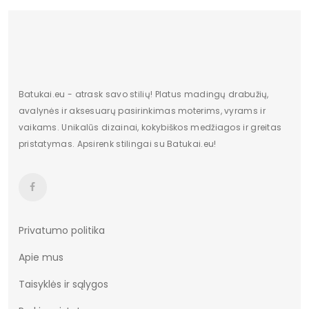
Kolor
Czarny
Vidpadžio medžiaga
Skóra ekologiczna
išorinė medžiaga
Tkanina
Batukai.eu - atrask savo stilių! Platus madingų drabužių,
Informacja o bezpieczeństwie
CE
avalynės ir aksesuarų pasirinkimas moterims, vyrams ir
vaikams. Unikalūs dizainai, kokybiškos medžiagos ir greitas
pristatymas. Apsirenk stilingai su Batukai.eu!
Privatumo politika
Apie mus
Taisyklės ir sąlygos