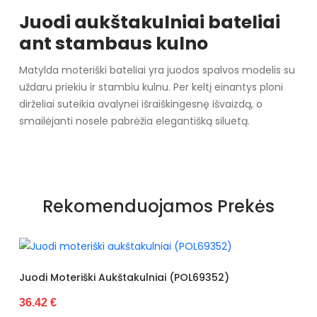
Juodi aukštakulniai bateliai
ant stambaus kulno
Matylda moteriški bateliai yra juodos spalvos modelis su
uždaru priekiu ir stambiu kulnu. Per keltį einantys ploni
dirželiai suteikia avalynei išraiškingesnę išvaizdą, o
smailėjanti nosele pabrėžia elegantišką siluetą.
Specifikacija
Cechy dodatkowe
Brak
Rekomenduojamos Prekės
Rodzaj obcasa
Słupek
Būklė
Nowy
Originali gamintojo pakuotė
Pudełko
ukštakulniai (POL69352)
Juodi Laisvalaikio Ba
34.50 €
Lytis
Kobieta