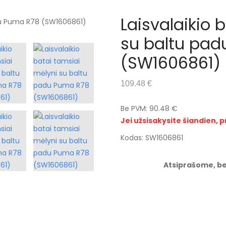
Laisvalaikio 
su baltu pa
(SW1606861)
109.48 €
Be PVM: 90.48 €
Jei užsisakysite šiandien, p
Kodas: SW1606861
Atsiprašome, be