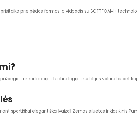
kuri prisitaiko prie pėdos formos, o vidpadis su SOFTFOAM+ techno
ami?
l pažangios amortizacijos technologijos net ilgos valandos ant koj
lės
iant sportiškai elegantišką įvaizdį. Žemas siluetas ir klasikini