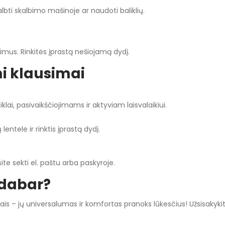
ti skalbimo mašinoje ar naudoti baliklių.
imus. Rinkitės įprastą nešiojamą dydį.
i klausimai
iklai, pasivaikščiojimams ir aktyviam laisvalaikiui.
ele ir rinktis įprastą dydį.
ite sekti el. paštu arba paskyroje.
 dabar?
 – jų universalumas ir komfortas pranoks lūkesčius! Užsisakykite d