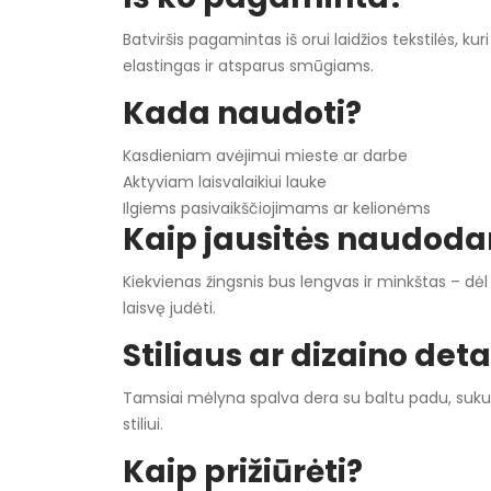
Batviršis pagamintas iš orui laidžios tekstilės, 
elastingas ir atsparus smūgiams.
Kada naudoti?
Kasdieniam avėjimui mieste ar darbe
Aktyviam laisvalaikiui lauke
Ilgiems pasivaikščiojimams ar kelionėms
Kaip jausitės naudod
Kiekvienas žingsnis bus lengvas ir minkštas – dė
laisvę judėti.
Stiliaus ar dizaino deta
Tamsiai mėlyna spalva dera su baltu padu, sukur
stiliui.
Kaip prižiūrėti?