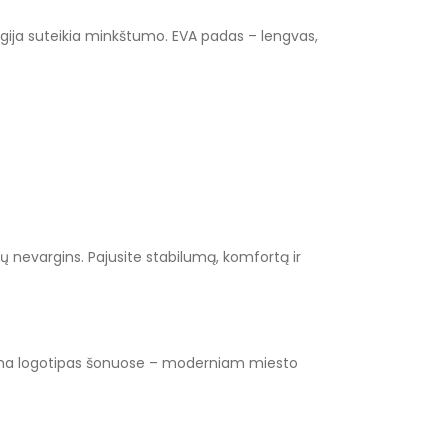
logija suteikia minkštumo. EVA padas – lengvas,
ų nevargins. Pajusite stabilumą, komfortą ir
s Puma logotipas šonuose – moderniam miesto