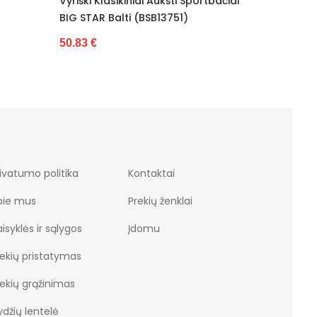
ti Sportbačiai
Vyriški Sportiniai Batai, Juodi Ryan
Vyr
51)
(BSB14179)
Foa
37.70 €
35.
ivatumo politika
Kontaktai
pie mus
Prekių ženklai
isyklės ir sąlygos
Įdomu
rekių pristatymas
rekių grąžinimas
džių lentelė