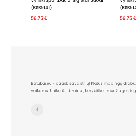
Big Star Juodi
Vyriški Sportbačiai Big Star Balti
V
(BSB9143)
(
56.75 €
3
Batukai.eu - atrask savo stilių! Platus madingų drabu
vaikams. Unikalūs dizainai, kokybiškos medžiagos ir gr