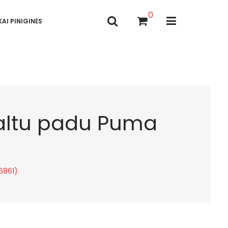
0
AI PINIGINĖS
 baltu padu Puma
6861)