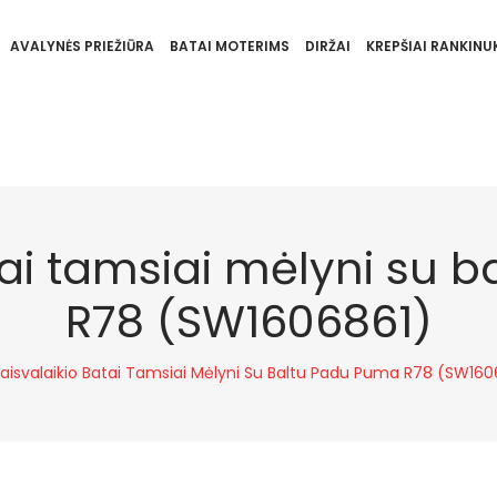
AVALYNĖS PRIEŽIŪRA
BATAI MOTERIMS
DIRŽAI
KREPŠIAI RANKINUK
tai tamsiai mėlyni su
R78 (SW1606861)
Laisvalaikio Batai Tamsiai Mėlyni Su Baltu Padu Puma R78 (SW160