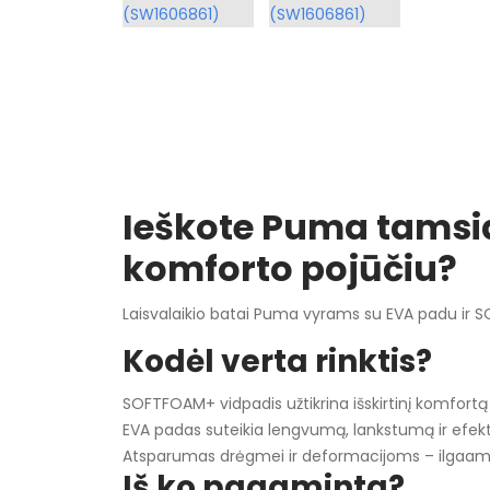
Ieškote Puma tamsia
komforto pojūčiu?
Laisvalaikio batai Puma vyrams su EVA padu ir 
Kodėl verta rinktis?
SOFTFOAM+ vidpadis užtikrina išskirtinį komfort
EVA padas suteikia lengvumą, lankstumą ir efekt
Atsparumas drėgmei ir deformacijoms – ilgaamž
Iš ko pagaminta?