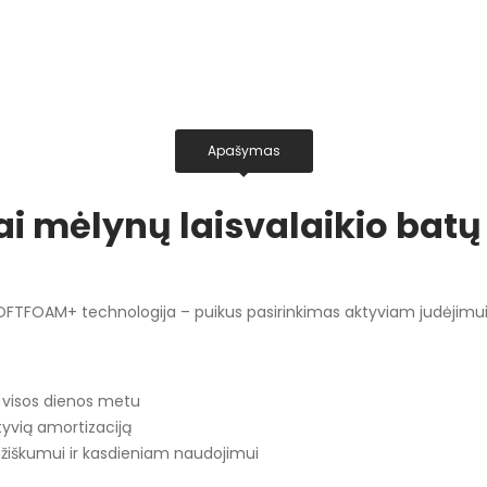
Apašymas
i mėlynų laisvalaikio bat
SOFTFOAM+ technologija – puikus pasirinkimas aktyviam judėjimu
ą visos dienos metu
yvią amortizaciją
iškumui ir kasdieniam naudojimui