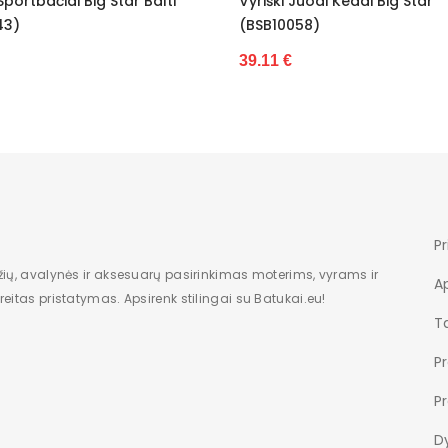
yriški Juodi Kedai Big Star
Vyriški Klasikiniai Aukš
BSB10058)
BIG STAR Balti (BSB137
9.11 €
50.83 €
Pr
žių, avalynės ir aksesuarų pasirinkimas moterims, vyrams ir
A
eitas pristatymas. Apsirenk stilingai su Batukai.eu!
Ta
P
P
Dy