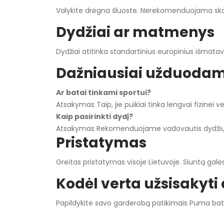
Valykite drėgna šluoste. Nerekomenduojama skalb
Dydžiai ar matmenys
Dydžiai atitinka standartinius europinius išmatav
Dažniausiai užduodam
Ar batai tinkami sportui?
Atsakymas Taip, jie puikiai tinka lengvai fizinei ve
Kaip pasirinkti dydį?
Atsakymas Rekomenduojame vadovautis dydžių lent
Pristatymas
Greitas pristatymas visoje Lietuvoje. Siuntą galės
Kodėl verta užsisakyti
Papildykite savo garderobą patikimais Puma batais