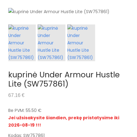
kuprinė Under Armour Hustle
Lite (SW757861)
67.16 €
Be PVM: 55.50 €
Jei užsisakysite šiandien, prekę pristatysime iki
2026-08-19 !!!
Kodas: SW757861