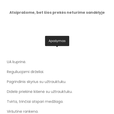
Atsiprašome, bet šios prekės neturime sandėlyje
Apašymas
UA kuprinė.
Reguliuojami dirželiai.
Pagrindinis skyrius su užtrauktuku.
Didelė priekinė kišenė su užtrauktuku.
Tvirta, trinčiai atspari medžiaga.
Viršutinė rankena.