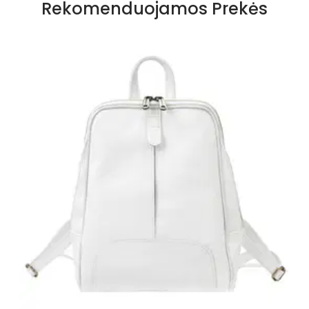
Rekomenduojamos Prekės
Kuprinė Luka (GG38203)
100.97 €