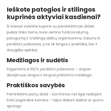
Ieškote patogios ir stilingos
kuprinės aktyviai kasdienai?
Ši šviesiai violetinė kuprinė su paminkštintais diržais
puikiai tinka tiems, kurie vertina funkcionalumą,
patogumą ir tvarkingą daiktų organizavimą. Sukurta iš
perdirbto poliesterio, ji ne tik lengva ir praktiška, bet ir
draugiška aplinkai.
Medžiagos ir sudėtis
Pagaminta iš 100 % perdirbto poliesterio – atspari
dėvėjimuisi, lengva ir lengvai prižiūrima medžiaga.
Praktiškos savybės
Paminkštinti pečių diržai – komfortas net ilgai nešiojant
Erdvi pagrindinė kamera – telpa didesni daiktai ar sporto
apranga