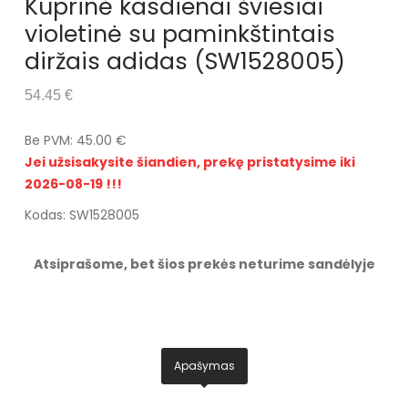
Kuprinė kasdienai šviesiai
violetinė su paminkštintais
diržais adidas (SW1528005)
54.45 €
Be PVM: 45.00 €
Jei užsisakysite šiandien, prekę pristatysime iki
2026-08-19 !!!
Kodas: SW1528005
Atsiprašome, bet šios prekės neturime sandėlyje
Apašymas