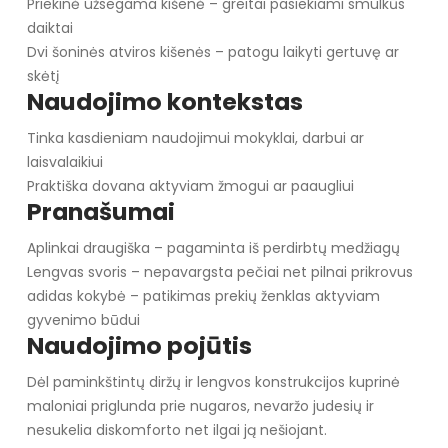
Priekinė užsegama kišenė – greitai pasiekiami smulkūs
daiktai
Dvi šoninės atviros kišenės – patogu laikyti gertuvę ar
skėtį
Naudojimo kontekstas
Tinka kasdieniam naudojimui mokyklai, darbui ar
laisvalaikiui
Praktiška dovana aktyviam žmogui ar paaugliui
Pranašumai
Aplinkai draugiška – pagaminta iš perdirbtų medžiagų
Lengvas svoris – nepavargsta pečiai net pilnai prikrovus
adidas kokybė – patikimas prekių ženklas aktyviam
gyvenimo būdui
Naudojimo pojūtis
Dėl paminkštintų diržų ir lengvos konstrukcijos kuprinė
maloniai priglunda prie nugaros, nevaržo judesių ir
nesukelia diskomforto net ilgai ją nešiojant.