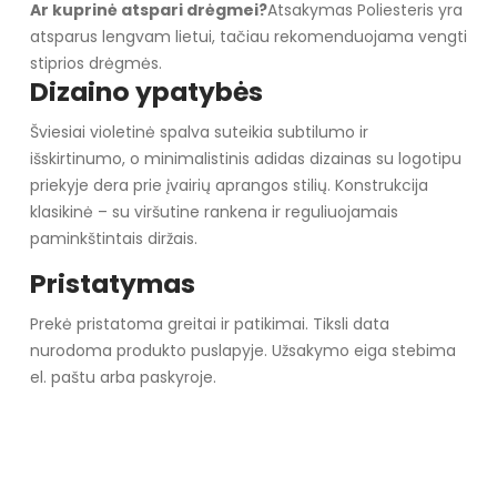
Ar kuprinė atspari drėgmei?
Atsakymas Poliesteris yra
atsparus lengvam lietui, tačiau rekomenduojama vengti
stiprios drėgmės.
Dizaino ypatybės
Šviesiai violetinė spalva suteikia subtilumo ir
išskirtinumo, o minimalistinis adidas dizainas su logotipu
priekyje dera prie įvairių aprangos stilių. Konstrukcija
klasikinė – su viršutine rankena ir reguliuojamais
paminkštintais diržais.
Pristatymas
Prekė pristatoma greitai ir patikimai. Tiksli data
nurodoma produkto puslapyje. Užsakymo eiga stebima
el. paštu arba paskyroje.