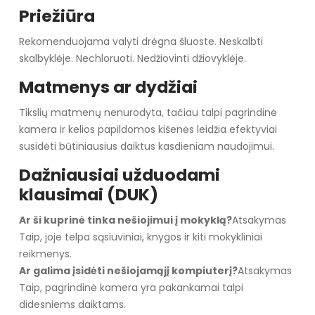
Priežiūra
Rekomenduojama valyti drėgna šluoste. Neskalbti
skalbyklėje. Nechloruoti. Nedžiovinti džiovyklėje.
Matmenys ar dydžiai
Tikslių matmenų nenurodyta, tačiau talpi pagrindinė
kamera ir kelios papildomos kišenės leidžia efektyviai
susidėti būtiniausius daiktus kasdieniam naudojimui.
Dažniausiai užduodami
klausimai (DUK)
Ar ši kuprinė tinka nešiojimui į mokyklą?
Atsakymas
Taip, joje telpa sąsiuviniai, knygos ir kiti mokykliniai
reikmenys.
Ar galima įsidėti nešiojamąjį kompiuterį?
Atsakymas
Taip, pagrindinė kamera yra pakankamai talpi
didesniems daiktams.