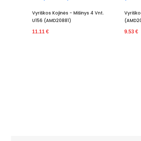
Vyriškos Kojinės - Mišinys 4 Vnt.
Vyriškos Ko
U156 (AMD20881)
(AMD2088
11.11 €
9.53 €
 Love