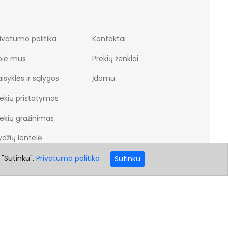
ivatumo politika
Kontaktai
pie mus
Prekių ženklai
isyklės ir sąlygos
Įdomu
rekių pristatymas
rekių grąžinimas
džių lentelė
 "Sutinku".
Privatumo politika
Sutinku