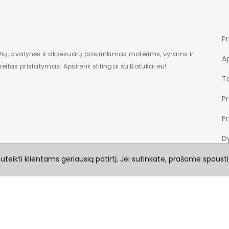
Pr
žių, avalynės ir aksesuarų pasirinkimas moterims, vyrams ir
A
eitas pristatymas. Apsirenk stilingai su Batukai.eu!
Ta
P
P
Dy
teikti klientams geriausią patirtį. Jei sutinkate, prašome spausti