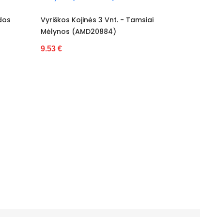
Vyriškos Kojinės 3 Vnt. - Tamsiai
Vyriškos Kojin
Mėlynos (AMD20884)
(AMD20885)
9.53 €
9.53 €