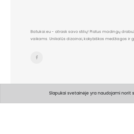
Batukai.eu - atrask savo stilių! Platus madingų drabu
vaikams. Unikalūs dizainai, kokybiškos medžiagos ir gr
Slapukai svetainėje yra naudojami norit su
© 2026 Visos teisės saugomos Batukai.eu