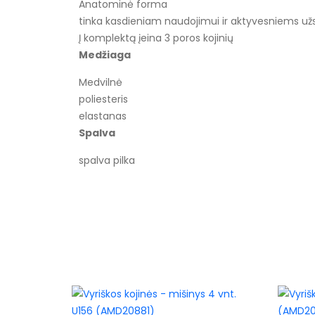
Anatominė forma
tinka kasdieniam naudojimui ir aktyvesniems 
Į komplektą įeina 3 poros kojinių
Medžiaga
Medvilnė
poliesteris
elastanas
Spalva
spalva pilka