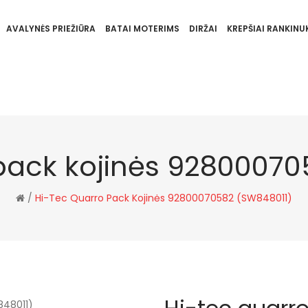
AVALYNĖS PRIEŽIŪRA
BATAI MOTERIMS
DIRŽAI
KREPŠIAI RANKINUK
 pack kojinės 92800070
/
Hi-Tec Quarro Pack Kojinės 92800070582 (SW848011)