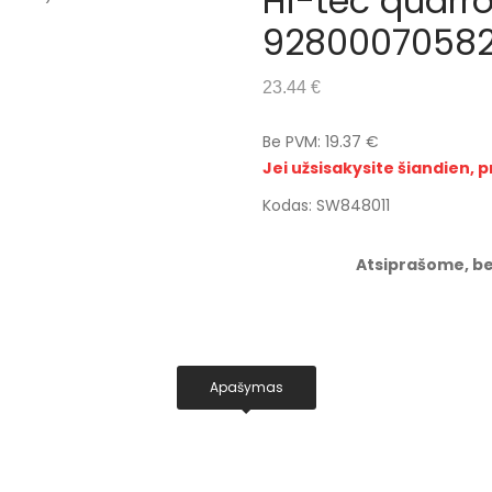
Hi-tec quarro
92800070582
23.44 €
Be PVM: 19.37 €
Jei užsisakysite šiandien, p
Kodas: SW848011
Atsiprašome, be
Apašymas