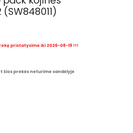
 pack kojinės
 (SW848011)
rekę pristatysime iki 2026-08-19 !!!
t šios prekės neturime sandėlyje