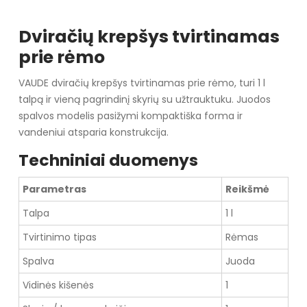
Dviračių krepšys tvirtinamas
prie rėmo
VAUDE dviračių krepšys tvirtinamas prie rėmo, turi 1 l
talpą ir vieną pagrindinį skyrių su užtrauktuku. Juodos
spalvos modelis pasižymi kompaktiška forma ir
vandeniui atsparia konstrukcija.
Techniniai duomenys
Parametras
Reikšmė
Talpa
1 l
Tvirtinimo tipas
Rėmas
Spalva
Juoda
Vidinės kišenės
1