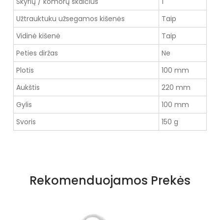
Skyrių / komorų skaičius
1
Užtrauktuku užsegamos kišenės
Taip
Vidinė kišenė
Taip
Peties diržas
Ne
Plotis
100 mm
Aukštis
220 mm
Gylis
100 mm
Svoris
150 g
Rekomenduojamos Prekės