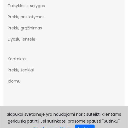
Taisyklės ir sąlygos
Prekių pristatymas
Prekių grąžinimas
Dydžių lentelė
Kontaktai
Prekių ženklai
Įdomu
Slapukai svetainėje yra naudojami norit suteikti klientams
geriausią patirtį. Jei sutinkate, prašome spausti "Sutinku".
© 2026 Visos teisės saugomos Batukai.eu