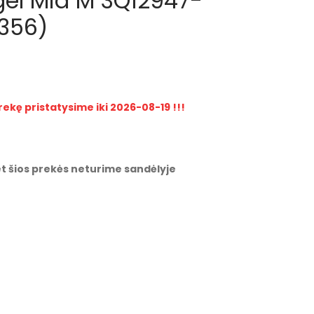
gel Mid M 3Q12947-
356)
rekę pristatysime iki 2026-08-19 !!!
t šios prekės neturime sandėlyje