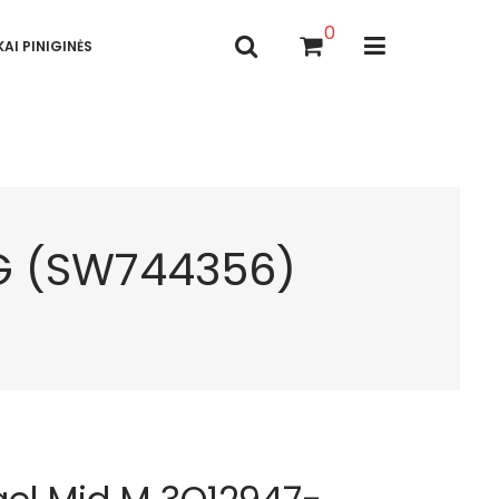
0
AI PINIGINĖS
UG (SW744356)