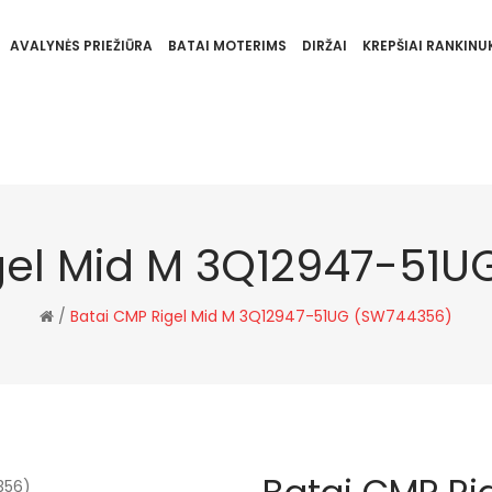
AVALYNĖS PRIEŽIŪRA
BATAI MOTERIMS
DIRŽAI
KREPŠIAI RANKINUK
gel Mid M 3Q12947-51
/
Batai CMP Rigel Mid M 3Q12947-51UG (SW744356)