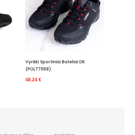
Vyriški Sportiniai Bateliai DK
Vyriški Žygio Bata
(POL77068)
(BSB12560)
48.24 €
71.75 €