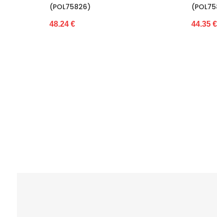
(POL75826)
(POL75836)
48.24 €
44.35 €