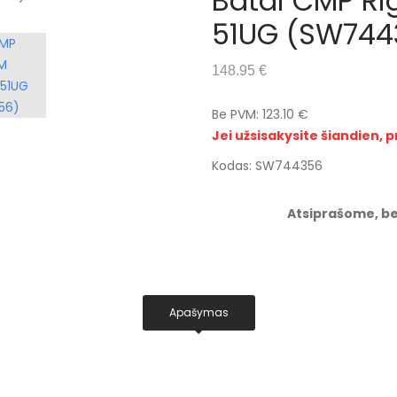
Batai CMP Ri
51UG (SW744
148.95 €
Be PVM: 123.10 €
Jei užsisakysite šiandien, p
Kodas: SW744356
Atsiprašome, be
Apašymas