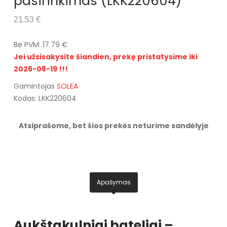
pasirinkimas (LKK220604)
21.53 €
Be PVM: 17.79 €
Jei užsisakysite šiandien, prekę pristatysime iki
2026-08-19 !!!
Gamintojas
SOLEA
Kodas: LKK220604
Atsiprašome, bet šios prekės neturime sandėlyje
Apašymas
Aukštakulniai bateliai –