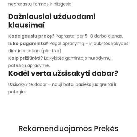
neprarastų formos ir blizgesio.
Dažniausiai užduodami
klausimai
Kada gausiu prekę?
Paprastai per 5–8 darbo dienas.
Iš ko pagaminta?
Pagal aprašymą – iš aukštos kokybės
dirbtinio satino (plastiko).
Kaip prižiūrėti?
Laikykitės gamintojo nurodymų,
pateiktų aprašyme.
Kodėl verta užsisakyti dabar?
Užsisakykite dabar – nauji batai pasieks jus greitai ir
patogiai.
Rekomenduojamos Prekės