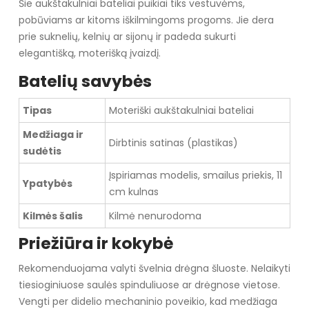
Šie aukštakulniai bateliai puikiai tiks vestuvėms,
pobūviams ar kitoms iškilmingoms progoms. Jie dera
prie suknelių, kelnių ar sijonų ir padeda sukurti
elegantišką, moterišką įvaizdį.
Batelių savybės
Tipas
Moteriški aukštakulniai bateliai
Medžiaga ir
Dirbtinis satinas (plastikas)
sudėtis
Įspiriamas modelis, smailus priekis, 11
Ypatybės
cm kulnas
Kilmės šalis
Kilmė nenurodoma
Priežiūra ir kokybė
Rekomenduojama valyti švelnia drėgna šluoste. Nelaikyti
tiesioginiuose saulės spinduliuose ar drėgnose vietose.
Vengti per didelio mechaninio poveikio, kad medžiaga