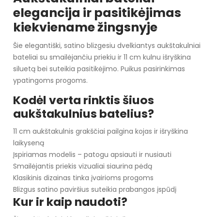
elegancija ir pasitikėjimas
kiekviename žingsnyje
Šie elegantiški, satino blizgesiu dvelkiantys aukštakulniai
bateliai su smailėjančiu priekiu ir 11 cm kulnu išryškina
siluetą bei suteikia pasitikėjimo. Puikus pasirinkimas
ypatingoms progoms.
Kodėl verta rinktis šiuos
aukštakulnius batelius?
11 cm aukštakulnis grakščiai pailgina kojas ir išryškina
laikyseną
Įspiriamas modelis – patogu apsiauti ir nusiauti
Smailėjantis priekis vizualiai siaurina pėdą
Klasikinis dizainas tinka įvairioms progoms
Blizgus satino paviršius suteikia prabangos įspūdį
Kur ir kaip naudoti?