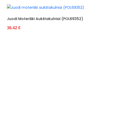
 Aukštakulniai (POL69352)
Juodi Laisvalaikio
34.50 €