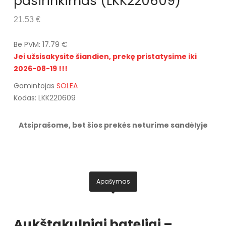
pasirinkimas (LKK220609)
21.53 €
Be PVM: 17.79 €
Jei užsisakysite šiandien, prekę pristatysime iki
2026-08-19 !!!
Gamintojas
SOLEA
Kodas: LKK220609
Atsiprašome, bet šios prekės neturime sandėlyje
Apašymas
Aukštakulniai bateliai –