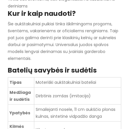
deriniams
Kur ir kaip naudoti?
Šie aukštakulniai puikiai tinka iškilmingoms progoms,
šventėms, vakarienėms ar oficialiems renginiams. Taip
pat juos galima derinti prie klasikinių kelnių ar suknelės
darbui ar pasimatymui. Universalus juodos spalvos
modelis lengvai derinamas su įvairiais garderobo
elementais.
Batelių savybės ir sudėtis
Tipas
Moteriški aukštakulniai bateliai
Medžiaga
Dirbtinis zomšas (imitacija)
ir sudėtis
Smailėjanti nosele, 11 cm aukščio plonas
Ypatybės
kulnas, sintetinė vidpadžio danga
Kilmės