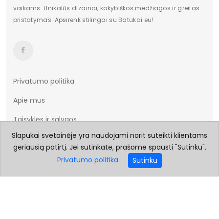
vaikams. Unikalūs dizainai, kokybiškos medžiagos ir greitas
pristatymas. Apsirenk stilingai su Batukai.eu!
Privatumo politika
Apie mus
Taisyklės ir sąlygos
Slapukai svetainėje yra naudojami norit suteikti klientams
Prekių pristatymas
geriausią patirtį. Jei sutinkate, prašome spausti "Sutinku".
Prekių grąžinimas
Privatumo politika
Sutinku
Dydžių lentelė
Kontaktai