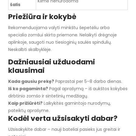
Kilmė nenurodoma
šalis
Priežiūra ir kokybė
Rekomenduojama valyti minkštu šepetėliu arba
specialia zomšui skirta priemone. Nelaikyti drėgnoje
aplinkoje, saugoti nuo tiesioginių saulės spindulių.
Neskalbti skalbyklėje.
Dažniausiai užduodami
klausimai
Kada gausiu prekę?
Paprastai per 5–8 darbo dienas.
Iš ko pagaminta?
Pagal aprašymą – iš aukštos kokybės
dirbtinio zomšo ir sintetinių medžiagų.
Kaip prižiūrėti?
Laikykitės gamintojo nurodymų,
pateiktų aprašyme.
Kodėl verta užsisakyti dabar?
Užsisakykite dabar – nauji bateliai pasieks jus greitai ir