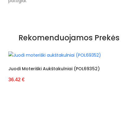
patogiai.
Rekomenduojamos Prekės
ukštakulniai (POL69352)
Juodi Laisvalaikio Ba
34.50 €