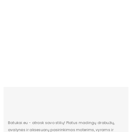
Batukai.eu - atrask savo stilių! Platus madingų drabužių,
avalynės ir aksesuarų pasirinkimas moterims, vyrams ir