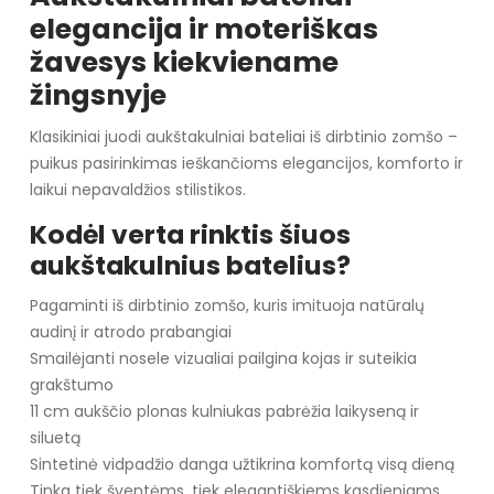
elegancija ir moteriškas
žavesys kiekviename
žingsnyje
Klasikiniai juodi aukštakulniai bateliai iš dirbtinio zomšo –
puikus pasirinkimas ieškančioms elegancijos, komforto ir
laikui nepavaldžios stilistikos.
Kodėl verta rinktis šiuos
aukštakulnius batelius?
Pagaminti iš dirbtinio zomšo, kuris imituoja natūralų
audinį ir atrodo prabangiai
Smailėjanti nosele vizualiai pailgina kojas ir suteikia
grakštumo
11 cm aukščio plonas kulniukas pabrėžia laikyseną ir
siluetą
Sintetinė vidpadžio danga užtikrina komfortą visą dieną
Tinka tiek šventėms, tiek elegantiškiems kasdieniams