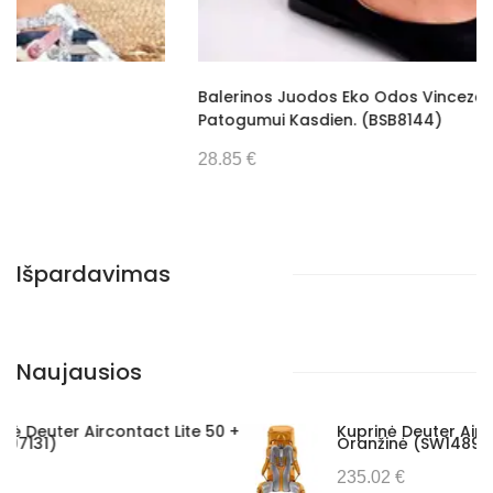
Vyriška Piniginė Wild (GG4583)
Moteriška Piniginė Z.Ricardo (GG7697)
Kuprinė Luka (GG38203)
Balerinos Juodos Eko Odos Vinceza – Elegancijai Ir
Patogumui Kasdien. (BSB8144)
31.22 €
27.88 €
100.97 €
28.85 €
Išpardavimas
Naujausios
50 +
Kuprinė Deuter Aircontact Lite 40 + 10,
Oranžinė (SW1489559)
235.02 €