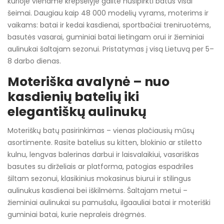
kurioje viename krepšelyje galite nusipirkti batus visai
šeimai. Daugiau kaip 48 000 modelių vyrams, moterims ir
vaikams: batai ir kedai kasdienai, sportbačiai treniruotėms,
basutės vasarai, guminiai batai lietingam orui ir žieminiai
aulinukai šaltajam sezonui. Pristatymas į visą Lietuvą per 5–
8 darbo dienas.
Moteriška avalynė – nuo
kasdienių batelių iki
elegantiškų aulinukų
Moteriškų batų pasirinkimas – vienas plačiausių mūsų
asortimente. Rasite batelius su kitten, blokinio ar stiletto
kulnu, lengvas balerinas darbui ir laisvalaikiui, vasariškas
basutes su dirželiais ar platforma, patogias espadriles
šiltam sezonui, klasikinius mokasinus biurui ir stilingus
aulinukus kasdienai bei iškilmėms. Šaltajam metui –
žieminiai aulinukai su pamušalu, ilgaauliai batai ir moteriški
guminiai batai, kurie nepraleis drėgmės.