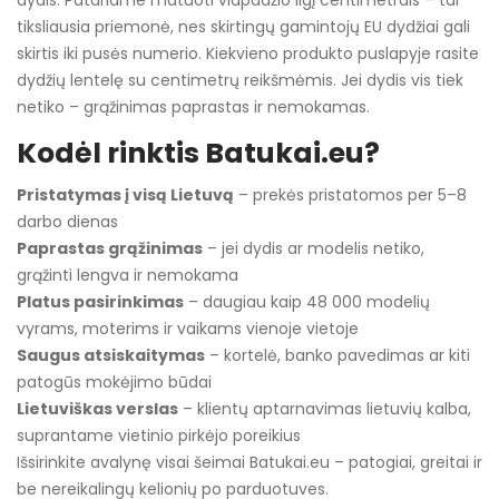
dydis. Patariame matuoti vidpadžio ilgį centimetrais – tai
tiksliausia priemonė, nes skirtingų gamintojų EU dydžiai gali
skirtis iki pusės numerio. Kiekvieno produkto puslapyje rasite
dydžių lentelę su centimetrų reikšmėmis. Jei dydis vis tiek
netiko – grąžinimas paprastas ir nemokamas.
Kodėl rinktis Batukai.eu?
Pristatymas į visą Lietuvą
– prekės pristatomos per 5–8
darbo dienas
Paprastas grąžinimas
– jei dydis ar modelis netiko,
grąžinti lengva ir nemokama
Platus pasirinkimas
– daugiau kaip 48 000 modelių
vyrams, moterims ir vaikams vienoje vietoje
Saugus atsiskaitymas
– kortelė, banko pavedimas ar kiti
patogūs mokėjimo būdai
Lietuviškas verslas
– klientų aptarnavimas lietuvių kalba,
suprantame vietinio pirkėjo poreikius
Išsirinkite avalynę visai šeimai Batukai.eu – patogiai, greitai ir
be nereikalingų kelionių po parduotuves.