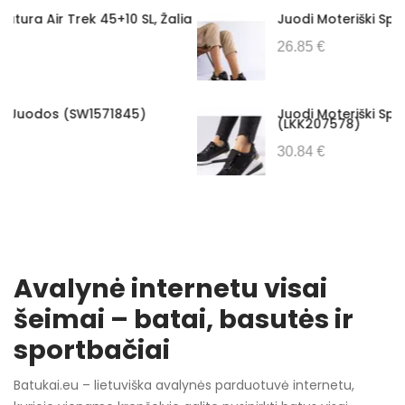
lia
Juodi Moteriški Sportbačiai Solea (LKK207119)
26.85 €
Juodi Moteriški Sportbačiai Solea
(LKK207578)
30.84 €
Avalynė internetu visai
šeimai – batai, basutės ir
sportbačiai
Batukai.eu – lietuviška avalynės parduotuvė internetu,