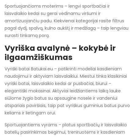
Sportuojančioms moterims – lengvi sportbačiai ir
laisvalaikio kedai su gerai vėdinamu viršumi ir
amortizuojančiu padu. Kiekvienai kategorijai rasite filtrus
pagal dydį, spalvą, kulno aukštį ir medžiagą – taip lengviau
surasti tinkamą porą.
Vyriška avalynė – kokybė ir
ilgaamžiškumas
Vyriški batai Batukai.eu – patikrinti modeliai kasdieniam
naudojimui ir aktyviam laisvalaikiui. Miestui tinka klasikiniai
vyriški batai, laisvalaikio kedai ar pusbačiai, biurui –
elegantiški mokasinai. Aktyviai leidžiantiems laiką lauke
siūlome žygio batus su apsaugine nosele ir vandeniui
atspariais paviršiais, taip pat vyriškus guminius batus purvo
keliams ir lietingam orui.
Sportuojantiems vyrams – platus sportbačių ir laisvalaikio
batelių pasirinkimas bėgimui, treniruotėms ir kasdieniam