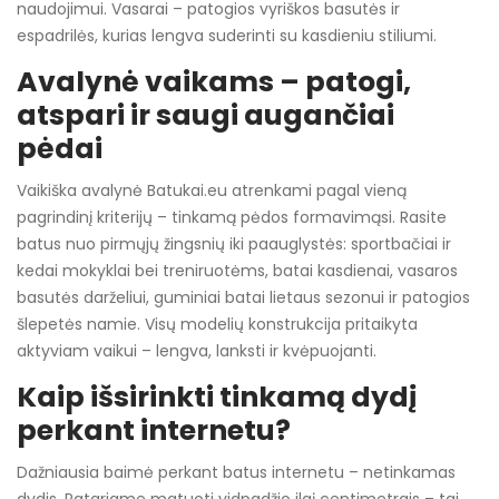
naudojimui. Vasarai – patogios vyriškos basutės ir
espadrilės, kurias lengva suderinti su kasdieniu stiliumi.
Avalynė vaikams – patogi,
atspari ir saugi augančiai
pėdai
Vaikiška avalynė Batukai.eu atrenkami pagal vieną
pagrindinį kriterijų – tinkamą pėdos formavimąsi. Rasite
batus nuo pirmųjų žingsnių iki paauglystės: sportbačiai ir
kedai mokyklai bei treniruotėms, batai kasdienai, vasaros
basutės darželiui, guminiai batai lietaus sezonui ir patogios
šlepetės namie. Visų modelių konstrukcija pritaikyta
aktyviam vaikui – lengva, lanksti ir kvėpuojanti.
Kaip išsirinkti tinkamą dydį
perkant internetu?
Dažniausia baimė perkant batus internetu – netinkamas