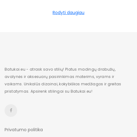
Rodyti daugiau
Batukai.eu - atrask savo stilių! Platus madingų drabužių,
avalynės ir aksesuarų pasirinkimas moterims, vyrams ir
vaikams. Unikalūs dizainai, kokybiškos medžiagos ir greitas
pristatymas. Apsirenk stilingai su Batukai.eu!
Privatumo politika